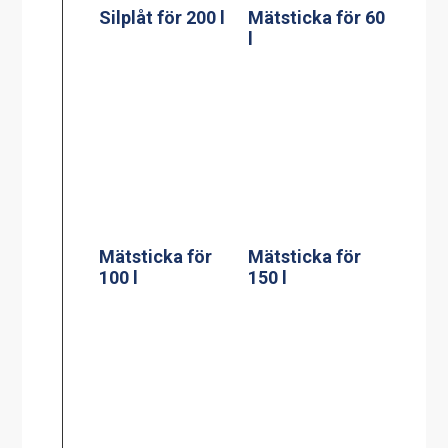
Mätsticka för
200 l
Väggfäste för
verktyg till en
gryta
Stödpelare till
Stödpelare till
60, 100, 150, 200
100 liters
liters golvgryta
bengryta
230x550mm
300×750 mm