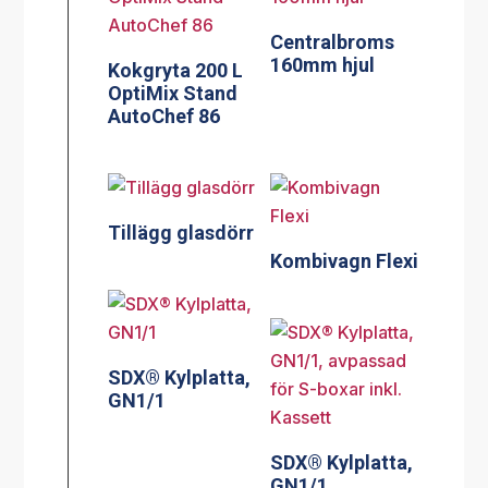
Centralbroms
160mm hjul
Kokgryta 200 L
OptiMix Stand
AutoChef 86
Tillägg glasdörr
Kombivagn Flexi
SDX® Kylplatta,
GN1/1
SDX® Kylplatta,
GN1/1,