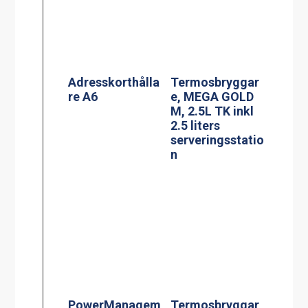
PowerManagem
Termosbryggar
ent stekbord
e, TERMOS Ax2
Jöni
2.2L TK inkl 2st
2.2 liters rostfri
termos &
vattenkopplings
kit
Effektvakt
stekbord Jöni
Termosbryggar
e, MEGA GOLD
M 2.5L TK