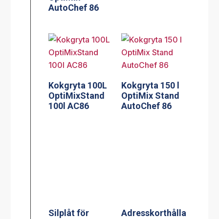
AutoChef 86
Kokgryta 100L
Kokgryta 150 l
OptiMixStand
OptiMix Stand
100l AC86
AutoChef 86
Silplåt för
Adresskorthålla
100/120 l
re A5