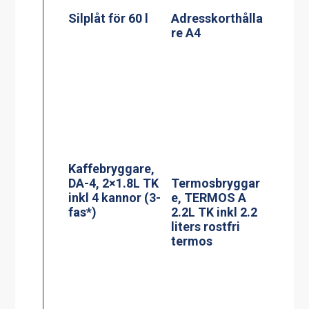
Adresskorthålla
Termosbryggar
re A6
e, MEGA GOLD
M, 2.5L TK inkl
2.5 liters
serveringsstatio
n