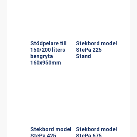
Stekbord model
Stekbord model
StePa 425
StePa 675
Stand
Stand
Rengöringsverk
Extra Handtag
tyg 200 l
sats om 2