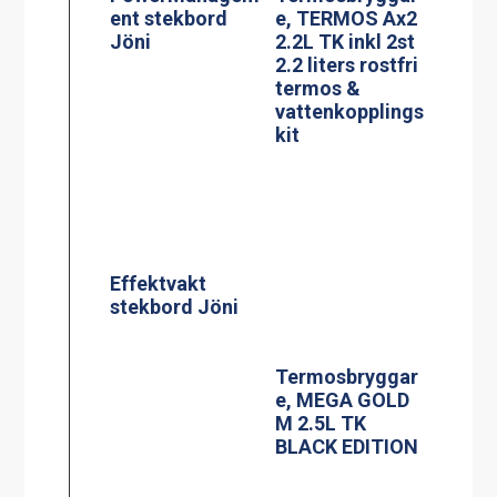
BLACK EDITION
Glaskeramisk
Termosbryggar
spis, modell KE-
e, MEGA GOLD
704AA
A, 2.5L TK inkl
2.5 liters
serveringsstatio
n