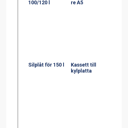
Silplåt för 150 l
Kassett till
kylplatta
Silplåt för 200 l
Mätsticka för 60
l
Mätsticka för
Mätsticka för
100 l
150 l