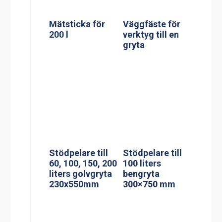
Stödpelare till
Stekbord model
150/200 liters
StePa 225
bengryta
Stand
160x950mm