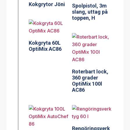
Kokgrytor Jöni
Spolpistol, 3m
slang, uttag på
toppen, H
Kokgryta 60L
OptiMix AC86
Roterbart lock,
360 grader
OptiMix 100l
AC86
Rengöringsverk