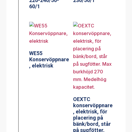
220-240/50-
230/50/1
60/1
WE55
Konservöppnare
, elektrisk
OEXTC
konservöppnare
, elektrisk, för
placering på
bänk/bord, står
på sugfötter.