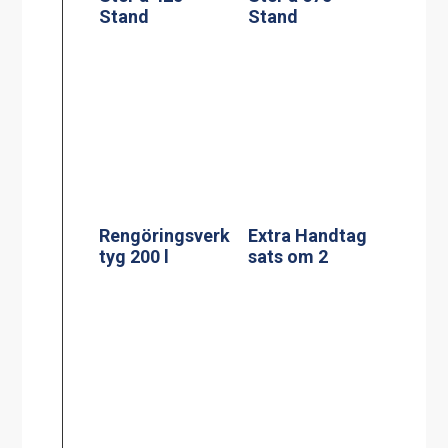
Silplåt för 60 l
Adresskorthålla
re A4
Kaffebryggare,
DA-4, 2×1.8L TK
Termosbryggar
inkl 4 kannor (3-
e, TERMOS A
fas*)
2.2L TK inkl 2.2
liters rostfri
termos