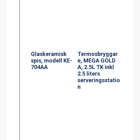
Spis, modell
Induktionsspis
MKM-2
modell IN 804RL
Siktruta
PowerManagem
ent
induktionsspis
Jöni