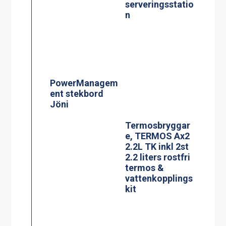
Termosbryggar
e, TERMOS Ax2
2.2L TK inkl 2st
2.2 liters rostfri
termos &
vattenkopplings
kit
Effektvakt
Termosbryggar
stekbord Jöni
e, MEGA GOLD
M 2.5L TK
BLACK EDITION