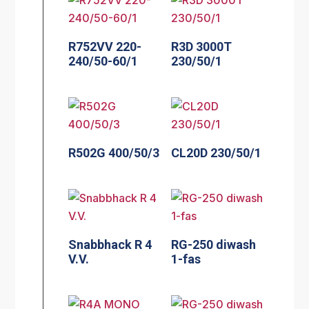
R752VV 220-
R3D 3000T
240/50-60/1
230/50/1
R502G 400/50/3
CL20D 230/50/1
Snabbhack R 4
RG-250 diwash
V.V.
1-fas