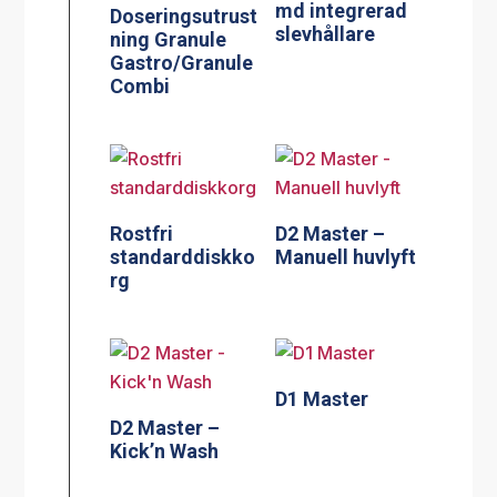
md integrerad
Doseringsutrust
slevhållare
ning Granule
Gastro/Granule
Combi
Rostfri
D2 Master –
standarddiskko
Manuell huvlyft
rg
D1 Master
D2 Master –
Kick’n Wash