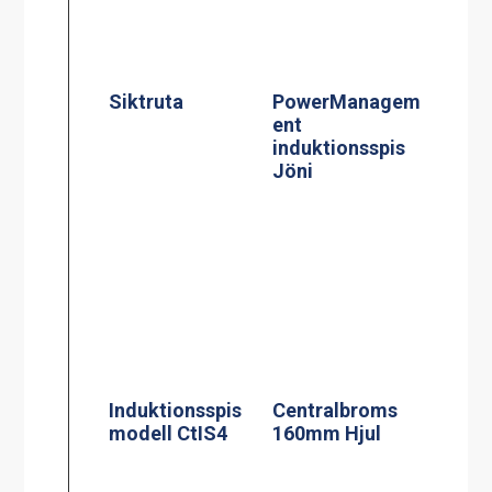
Induktionsspis
Centralbroms
modell CtIS4
160mm Hjul
Termosbryggar
Kaffebryggare,
e, TERMOS M
M-1, 1.8L TK
2.2L TK inkl 2.2
inkl 1 kanna
liters rostfri