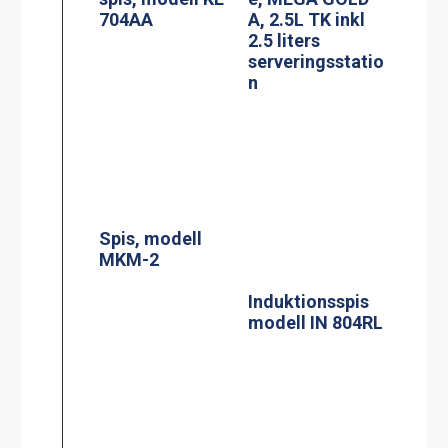
MKM-2
Induktionsspis
modell IN 804RL
Siktruta
PowerManagem
ent
induktionsspis
Jöni