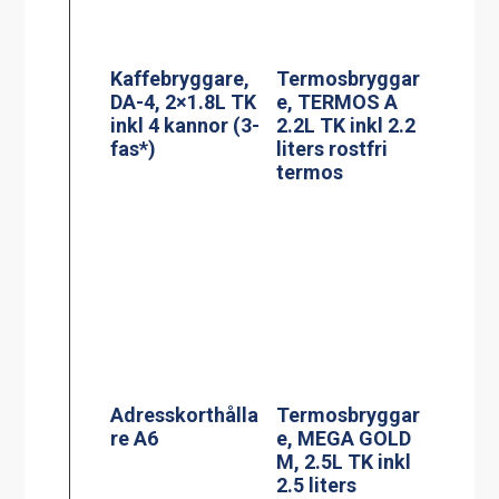
Adresskorthålla
Termosbryggar
re A6
e, MEGA GOLD
M, 2.5L TK inkl
2.5 liters
serveringsstatio
n
PowerManagem
ent stekbord
Jöni