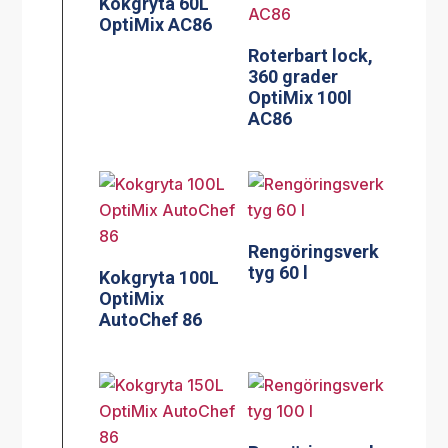
Kokgryta 60L
OptiMix AC86
Roterbart lock,
360 grader
OptiMix 100l
AC86
Rengöringsverk
tyg 60 l
Kokgryta 100L
OptiMix
AutoChef 86