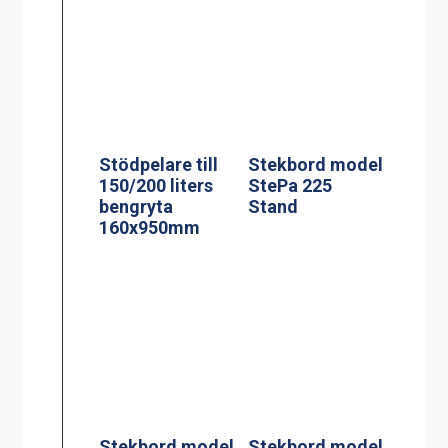
Stekbord model
StePa 225
Stödpelare till
Stand
150/200 liters
bengryta
160x950mm
Stekbord model
Stekbord model
StePa 425
StePa 675
Stand
Stand