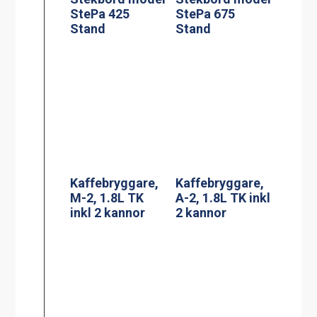
Kaffebryggare,
Kaffebryggare,
M-2, 1.8L TK
A-2, 1.8L TK inkl
inkl 2 kannor
2 kannor
Kaffebryggare,
DA-4, 2×1.8L TK
Termosbryggar
inkl 4 kannor (3-
e, TERMOS A
fas*)
2.2L TK inkl 2.2
liters rostfri
termos