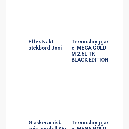
Glaskeramisk
Termosbryggar
spis, modell KE-
e, MEGA GOLD
704AA
A, 2.5L TK inkl
2.5 liters
serveringsstatio
n
Spis, modell