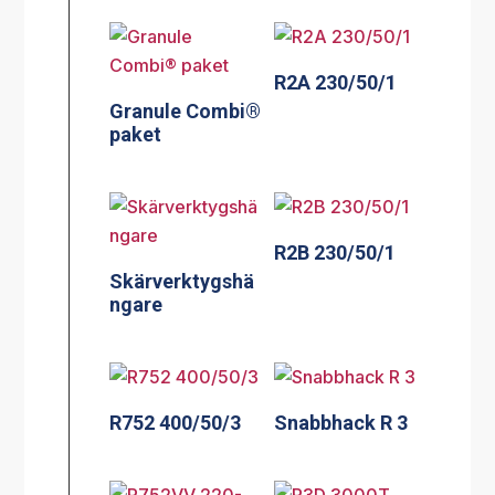
R2A 230/50/1
Granule Combi®
paket
R2B 230/50/1
Skärverktygshä
ngare
R752 400/50/3
Snabbhack R 3