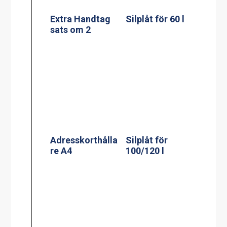
Extra Handtag
Silplåt för 60 l
sats om 2
Adresskorthålla
Silplåt för
re A4
100/120 l