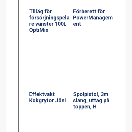
Tilläg för
Förberett för
försörjningspela
PowerManagem
re vänster 100L
ent
OptiMix
Effektvakt
Spolpistol, 3m
Kokgrytor Jöni
slang, uttag på
toppen, H