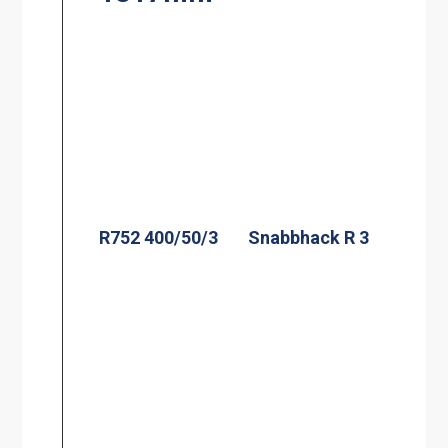
R752 400/50/3
Snabbhack R 3