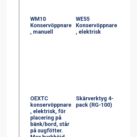
WM10
WE55
Konservöppnare
Konservöppnare
, manuell
, elektrisk
OEXTC
Skärverktyg 4-
konservöppnare
pack (RG-100)
, elektrisk, för
placering på
bänk/bord, står
på sugfötter.
Max burkhöjd