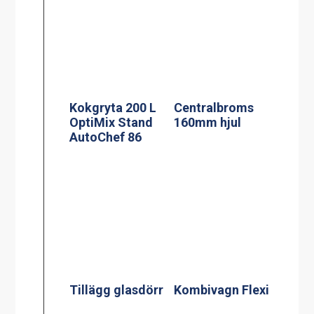
Kokgryta 200 L
Centralbroms
OptiMix Stand
160mm hjul
AutoChef 86
Tillägg glasdörr
Kombivagn Flexi