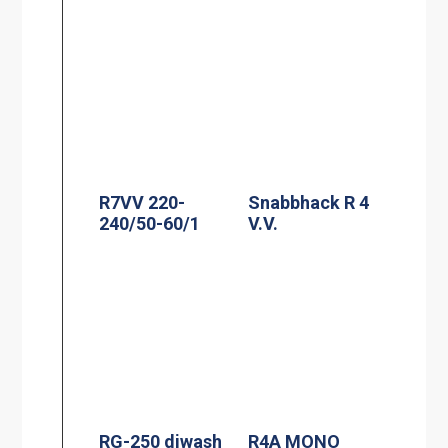
R7VV 220-
Snabbhack R 4
240/50-60/1
V.V.
RG-250 diwash
R4A MONO