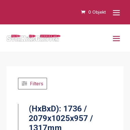
0 Objekt
Filters
(HxBxD): 1736 /
2079x1025x957 /
1317mm