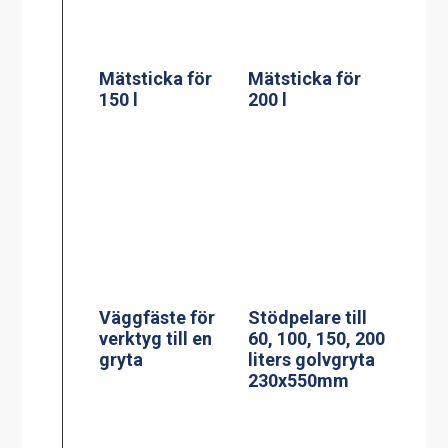
PowerManagem
ent
Induktionsspis
induktionsspis
modell CtIS4
Jöni