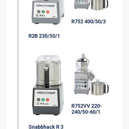
R752 400/50/3
R2B 230/50/1
R752VV 220-
240/50-60/1
Snabbhack R 3