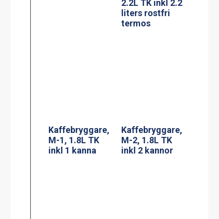
Kaffebryggare,
Kaffebryggare,
A-2, 1.8L TK inkl
DA-4, 2×1.8L TK
2 kannor
inkl 4 kannor (3-
fas*)
Termosbryggar
Adresskorthålla
e, TERMOS A
re A6