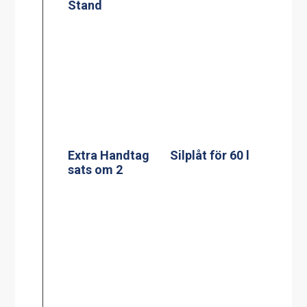
Extra Handtag
sats om 2
Adresskorthålla
Silplåt för
re A4
100/120 l
Silplåt för 150 l
Adresskorthålla
re A5