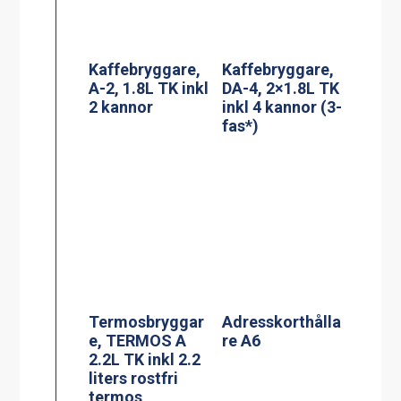
2.2L TK inkl 2.2
liters rostfri
termos
Termosbryggar
PowerManagem
e, MEGA GOLD
ent stekbord
M, 2.5L TK inkl
Jöni
2.5 liters
serveringsstatio
n