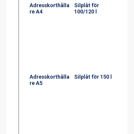
Kassett till
kylplatta
Silplåt för 200 l
Mätsticka för 60
l
Mätsticka för
100 l