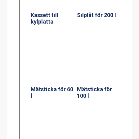
Mätsticka för
Mätsticka för
150 l
200 l
Väggfäste för
Stödpelare till
verktyg till en
60, 100, 150, 200
gryta
liters golvgryta
230x550mm