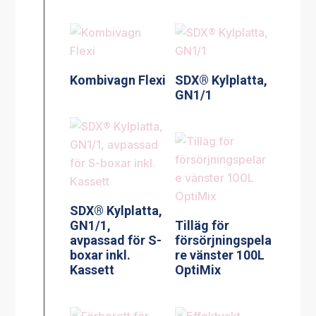
Kombivagn Flexi
SDX® Kylplatta,
GN1/1
SDX® Kylplatta,
GN1/1,
Tilläg för
avpassad för S-
försörjningspela
boxar inkl.
re vänster 100L
Kassett
OptiMix