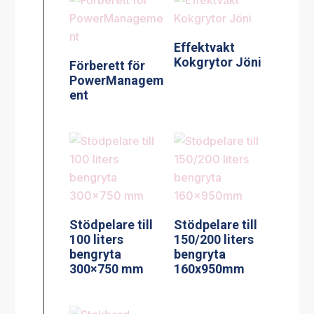
Effektvakt
Kokgrytor Jöni
Förberett för
PowerManagem
ent
Stödpelare till
Stödpelare till
100 liters
150/200 liters
bengryta
bengryta
300×750 mm
160x950mm