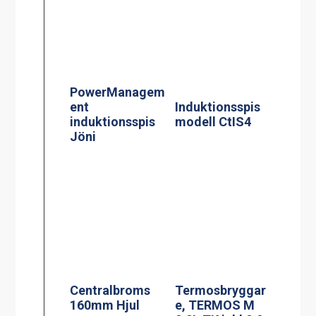
Centralbroms
Termosbryggar
160mm Hjul
e, TERMOS M
2.2L TK inkl 2.2
liters rostfri
termos
Kaffebryggare,
Kaffebryggare,
M-1, 1.8L TK
M-2, 1.8L TK
inkl 1 kanna
inkl 2 kannor