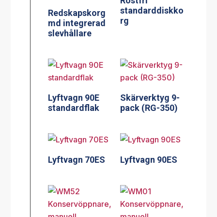
Rostfri
standarddiskko
Redskapskorg
rg
md integrerad
slevhållare
Lyftvagn 90E
Skärverktyg 9-
standardflak
pack (RG-350)
Lyftvagn 70ES
Lyftvagn 90ES