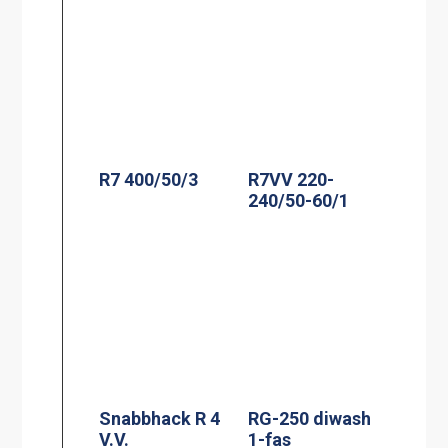
R7 400/50/3
R7VV 220-
240/50-60/1
Snabbhack R 4
RG-250 diwash
V.V.
1-fas