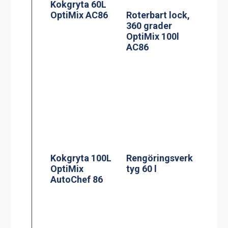
Kokgryta 60L
OptiMix AC86
Roterbart lock,
360 grader
OptiMix 100l
AC86
Kokgryta 100L
Rengöringsverk
OptiMix
tyg 60 l
AutoChef 86