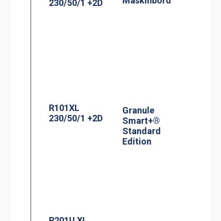
Maskinbord
230/50/1 +2D
R101XL
Granule
230/50/1 +2D
Smart+®
Standard
Edition
R201U XL