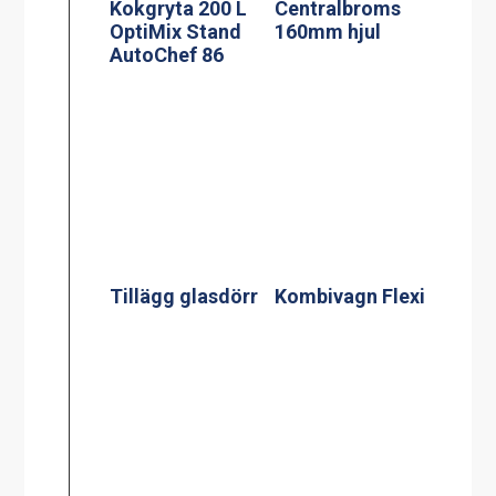
Kokgryta 200 L
Centralbroms
OptiMix Stand
160mm hjul
AutoChef 86
Tillägg glasdörr
Kombivagn Flexi