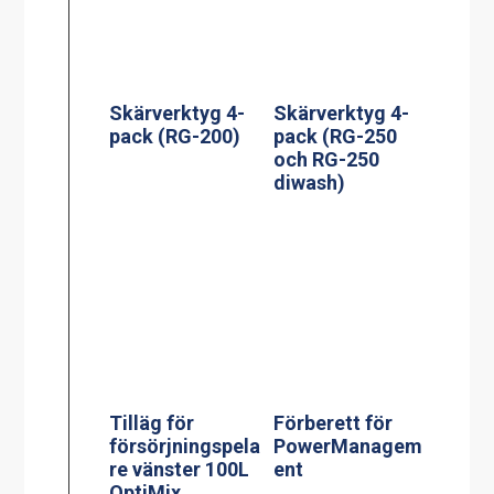
Skärverktyg 4-
Skärverktyg 4-
pack (RG-200)
pack (RG-250
och RG-250
diwash)
Tilläg för
Förberett för
försörjningspela
PowerManagem
re vänster 100L
ent
OptiMix