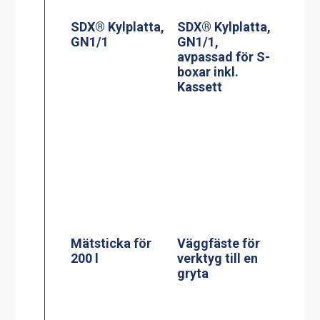
SDX® Kylplatta,
SDX® Kylplatta,
GN1/1
GN1/1,
avpassad för S-
boxar inkl.
Kassett
Mätsticka för
Väggfäste för
200 l
verktyg till en
gryta