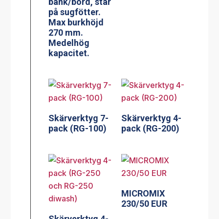
bänk/bord, står
på sugfötter.
Max burkhöjd
270 mm.
Medelhög
kapacitet.
Skärverktyg 7-
Skärverktyg 4-
pack (RG-100)
pack (RG-200)
MICROMIX
230/50 EUR
Skärverktyg 4-