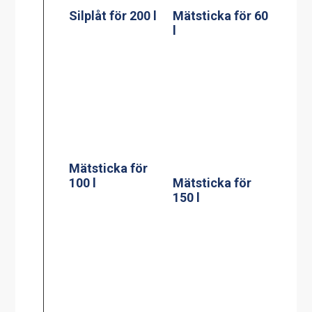
Mätsticka för
200 l
Väggfäste för
verktyg till en
gryta
Stödpelare till
60, 100, 150, 200
Stödpelare till
liters golvgryta
100 liters
230x550mm
bengryta
300×750 mm