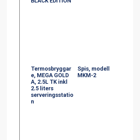
Induktionsspis
Siktruta
modell IN 804RL
PowerManagem
Induktionsspis
ent
modell CtIS4
induktionsspis
Jöni