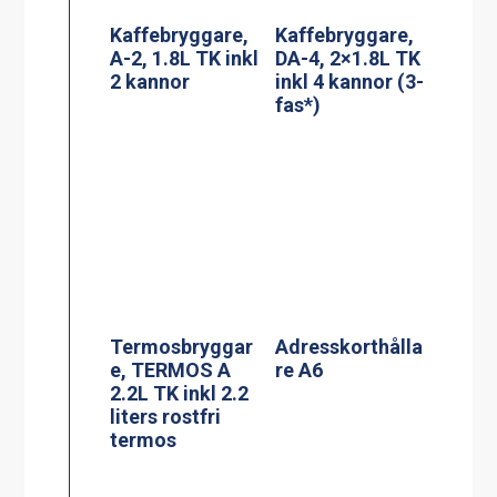
Termosbryggar
PowerManagem
e, MEGA GOLD
ent stekbord
M, 2.5L TK inkl
Jöni
2.5 liters
serveringsstatio
n