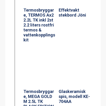
M 2.5L TK
704AA
BLACK EDITION
Termosbryggar
Spis, modell
e, MEGA GOLD
MKM-2
A, 2.5L TK inkl
2.5 liters
serveringsstatio
n