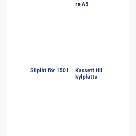
Silplåt för 150 l
Kassett till
kylplatta
Silplåt för 200 l
Mätsticka för 60
l
Mätsticka för
100 l
Mätsticka för
150 l