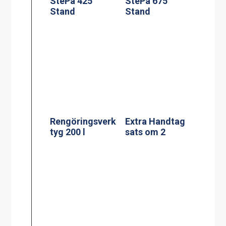
Kaffebryggare,
Kaffebryggare,
A-2, 1.8L TK inkl
DA-4, 2×1.8L TK
2 kannor
inkl 4 kannor (3-
fas*)
Termosbryggar
Adresskorthålla
e, TERMOS A
re A6
2.2L TK inkl 2.2
liters rostfri
termos