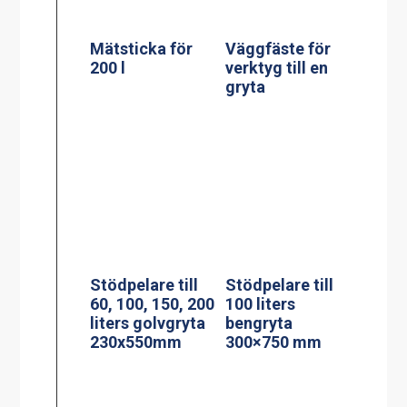
Stödpelare till
150/200 liters
Stekbord model
bengryta
StePa 225
160x950mm
Stand