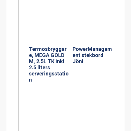
Termosbryggar
Effektvakt
e, TERMOS Ax2
stekbord Jöni
2.2L TK inkl 2st
2.2 liters rostfri
termos &
vattenkopplings
kit
Termosbryggar
Glaskeramisk
e, MEGA GOLD
spis, modell KE-