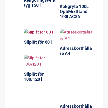
Rengöringsverk
tyg 150 l
Kokgryta 100L
OptiMixStand
100l AC86
Silplåt för 60 l
Adresskorthålla
re A4
Silplåt för
100/120 l
Adresskorthålla
re A5