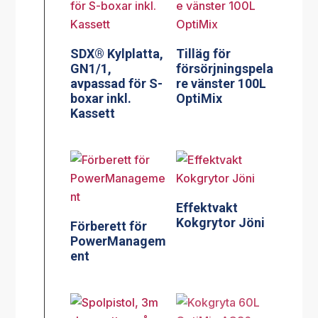
SDX® Kylplatta,
Tilläg för
GN1/1,
försörjningspela
avpassad för S-
re vänster 100L
boxar inkl.
OptiMix
Kassett
Effektvakt
Kokgrytor Jöni
Förberett för
PowerManagem
ent