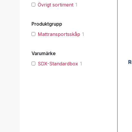
Övrigt sortiment
1
Produktgrupp
Mattransportsskåp
1
Varumärke
R
SDX-Standardbox
1