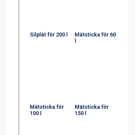
Mätsticka för
Mätsticka för
100 l
150 l
Spis, modell
Induktionsspis
MKM-2
modell IN 804RL