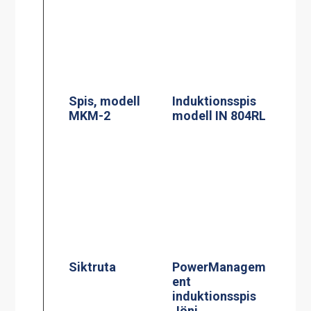
Siktruta
PowerManagem
ent
induktionsspis
Jöni
Induktionsspis
Centralbroms
modell CtIS4
160mm Hjul