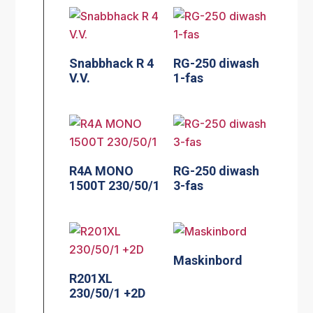
Snabbhack R 4
RG-250 diwash
V.V.
1-fas
R4A MONO
RG-250 diwash
1500T 230/50/1
3-fas
Maskinbord
R201XL
230/50/1 +2D