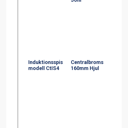
Termosbryggar
Kaffebryggare,
e, TERMOS M
M-1, 1.8L TK
2.2L TK inkl 2.2
inkl 1 kanna
liters rostfri
termos