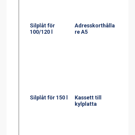
Silplåt för 150 l
Kassett till
kylplatta
Silplåt för 200 l
Mätsticka för 60
l