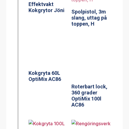
Effektvakt
Kokgrytor Jöni
Spolpistol, 3m
slang, uttag på
toppen, H
Kokgryta 60L
OptiMix AC86
Roterbart lock,
360 grader
OptiMix 100l
AC86