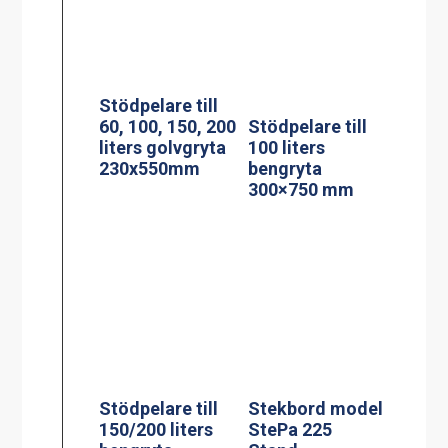
Stödpelare till
Stekbord model
150/200 liters
StePa 225
bengryta
Stand
160x950mm
Stekbord model
Stekbord model