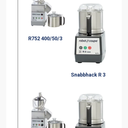
R752 400/50/3
Snabbhack R 3