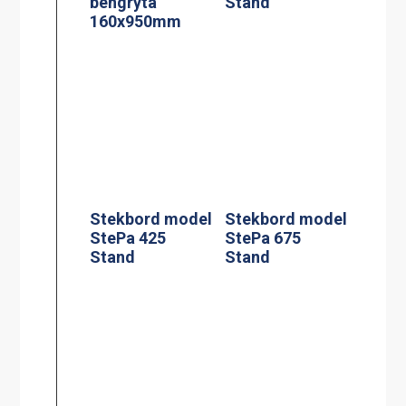
StePa 425
StePa 675
Stand
Stand
Rengöringsverk
Extra Handtag
tyg 200 l
sats om 2