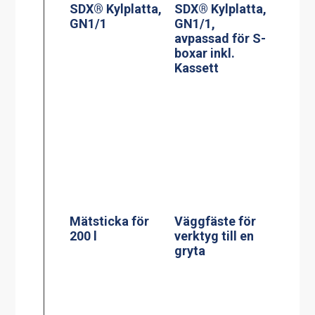
Mätsticka för
200 l
Väggfäste för
verktyg till en
gryta
Stödpelare till
60, 100, 150, 200
liters golvgryta
Stödpelare till
230x550mm
100 liters
bengryta
300×750 mm