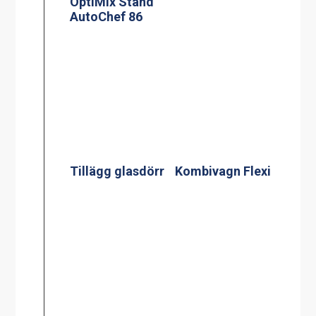
Tillägg glasdörr
Kombivagn Flexi
SDX® Kylplatta,
GN1/1
SDX® Kylplatta,
GN1/1,
avpassad för S-
boxar inkl.
Kassett