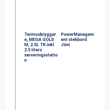
Termosbryggar
Effektvakt
e, TERMOS Ax2
stekbord Jöni
2.2L TK inkl 2st
2.2 liters rostfri
termos &
vattenkopplings
kit