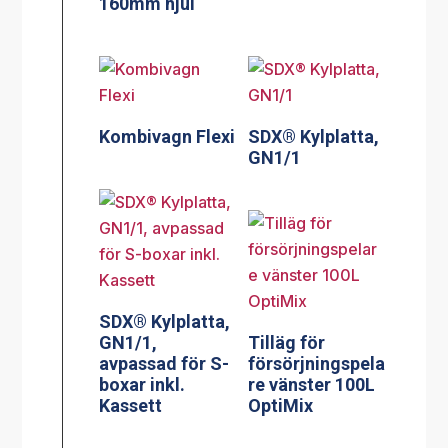
160mm hjul
Kombivagn Flexi
SDX® Kylplatta,
GN1/1
SDX® Kylplatta,
GN1/1,
Tilläg för
avpassad för S-
försörjningspela
boxar inkl.
re vänster 100L
Kassett
OptiMix