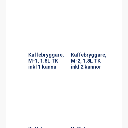
Kaffebryggare,
Kaffebryggare,
A-2, 1.8L TK inkl
DA-4, 2×1.8L TK
2 kannor
inkl 4 kannor (3-
fas*)