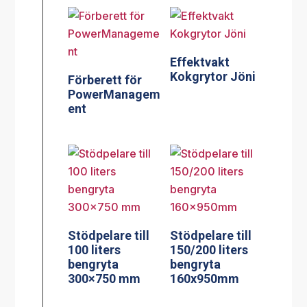
Effektvakt
Kokgrytor Jöni
Förberett för
PowerManagem
ent
Stödpelare till
Stödpelare till
100 liters
150/200 liters
bengryta
bengryta
300×750 mm
160x950mm