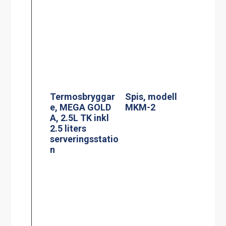
2.5 liters
serveringsstatio
n
Induktionsspis
Siktruta
modell IN 804RL