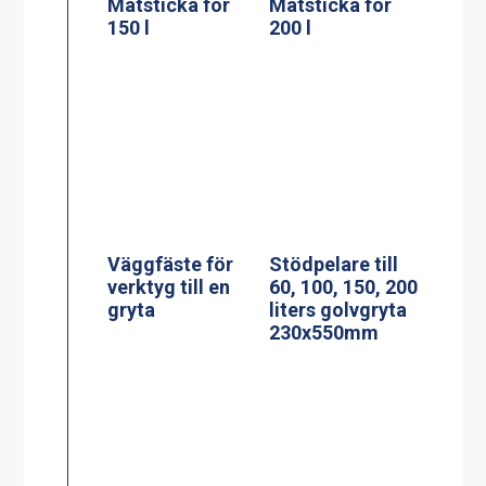
Väggfäste för
verktyg till en
Stödpelare till
gryta
60, 100, 150, 200
liters golvgryta
230x550mm
Induktionsspis
PowerManagem
modell CtIS4
ent
induktionsspis
Jöni