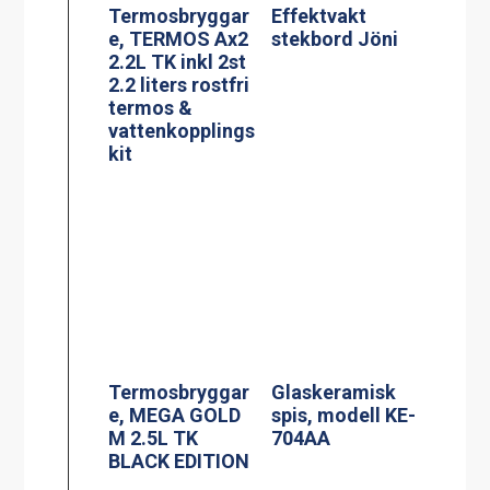
Termosbryggar
Glaskeramisk
e, MEGA GOLD
spis, modell KE-
M 2.5L TK
704AA
BLACK EDITION
Termosbryggar
Spis, modell
e, MEGA GOLD
MKM-2
A, 2.5L TK inkl