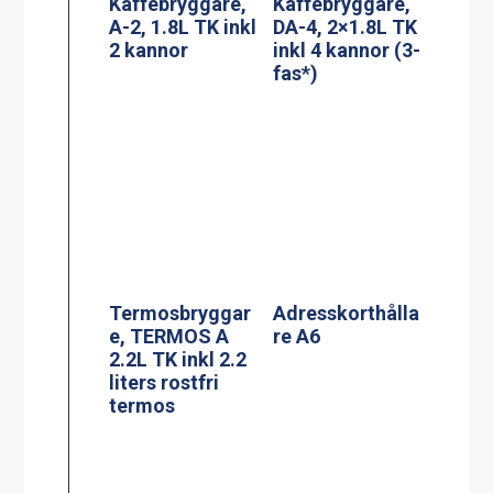
Termosbryggar
Adresskorthålla
e, TERMOS A
re A6
2.2L TK inkl 2.2
liters rostfri
termos
Termosbryggar
PowerManagem
e, MEGA GOLD
ent stekbord
M, 2.5L TK inkl
Jöni
2.5 liters
serveringsstatio
n