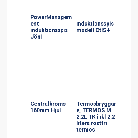
Centralbroms
160mm Hjul
Termosbryggar
e, TERMOS M
2.2L TK inkl 2.2
liters rostfri
termos
Kaffebryggare,
Kaffebryggare,
M-1, 1.8L TK
M-2, 1.8L TK
inkl 1 kanna
inkl 2 kannor