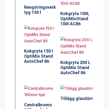
Rengöringsverk
tyg 150 l
Kokgryta 100L
OptiMixStand
100l AC86
Kokgryta 150 l
OptiMix Stand
AutoChef 86
Kokgryta 200 L
OptiMix Stand
AutoChef 86
Tillägg glasdörr
Centralbroms