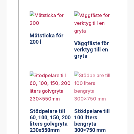
Mätsticka för
200 l
Väggfäste för
verktyg till en
gryta
Stödpelare till
Stödpelare till
60, 100, 150, 200
100 liters
liters golvgryta
bengryta
230x550mm
300×750 mm