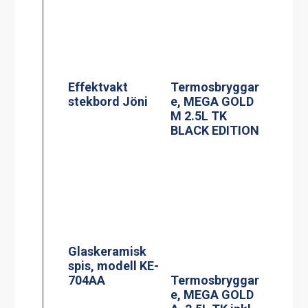
Effektvakt
stekbord Jöni
Termosbryggar
e, MEGA GOLD
M 2.5L TK
BLACK EDITION
Glaskeramisk
spis, modell KE-
704AA
Termosbryggar
e, MEGA GOLD
A, 2.5L TK inkl