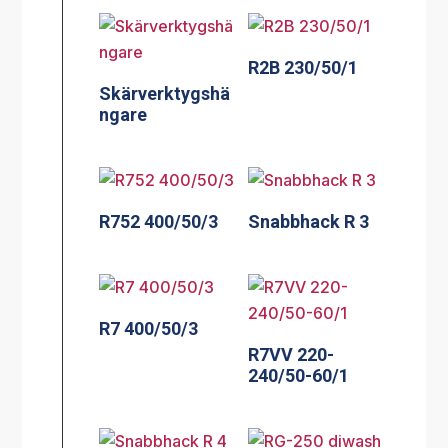
R2B 230/50/1
Skärverktygshä
ngare
R752 400/50/3
Snabbhack R 3
R7 400/50/3
R7VV 220-
240/50-60/1