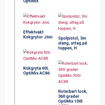
OptiMix
Effektvakt
Kokgrytor Jöni
Spolpistol, 3m
slang, uttag på
toppen, H
Kokgryta 60L
OptiMix AC86
Roterbart lock,
360 grader
OptiMix 100l