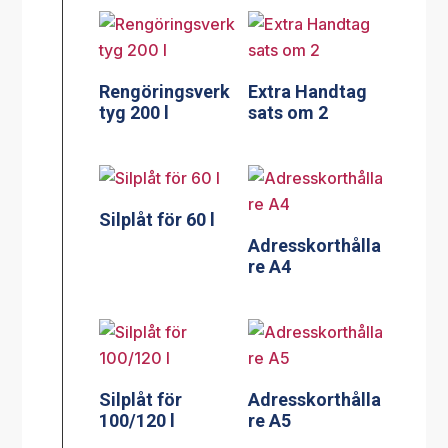
Rengöringsverk
Extra Handtag
tyg 200 l
sats om 2
Silplåt för 60 l
Adresskorthålla
re A4
Silplåt för
Adresskorthålla
100/120 l
re A5