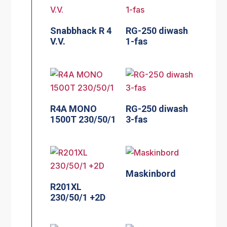
Snabbhack R 4
RG-250 diwash
V.V.
1-fas
R4A MONO
RG-250 diwash
1500T 230/50/1
3-fas
Maskinbord
R201XL
230/50/1 +2D