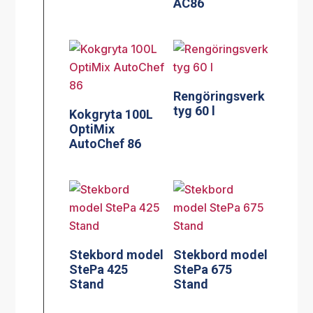
AC86
Rengöringsverk
tyg 60 l
Kokgryta 100L
OptiMix
AutoChef 86
Stekbord model
Stekbord model
StePa 425
StePa 675
Stand
Stand