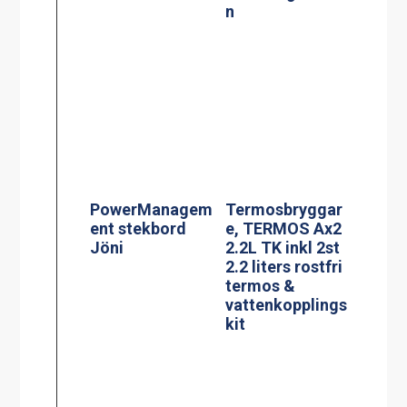
PowerManagem
ent stekbord
Jöni
Termosbryggar
e, TERMOS Ax2
2.2L TK inkl 2st
2.2 liters rostfri
termos &
vattenkopplings
kit