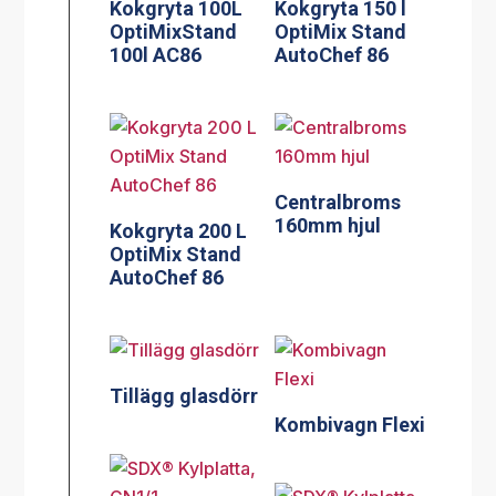
Kokgryta 100L
Kokgryta 150 l
OptiMixStand
OptiMix Stand
100l AC86
AutoChef 86
Centralbroms
160mm hjul
Kokgryta 200 L
OptiMix Stand
AutoChef 86
Tillägg glasdörr
Kombivagn Flexi