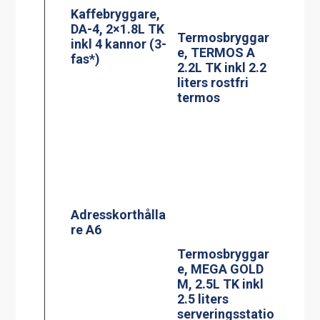
Kaffebryggare,
DA-4, 2×1.8L TK
Termosbryggar
inkl 4 kannor (3-
e, TERMOS A
fas*)
2.2L TK inkl 2.2
liters rostfri
termos
Adresskorthålla
re A6
Termosbryggar
e, MEGA GOLD
M, 2.5L TK inkl
2.5 liters
serveringsstatio
n