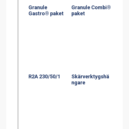
Granule
Granule Combi®
Gastro® paket
paket
R2A 230/50/1
Skärverktygshä
ngare