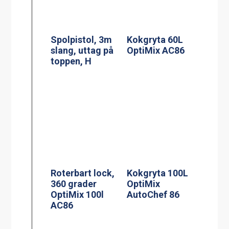
Spolpistol, 3m
Kokgryta 60L
slang, uttag på
OptiMix AC86
toppen, H
Roterbart lock,
Kokgryta 100L
360 grader
OptiMix
OptiMix 100l
AutoChef 86
AC86