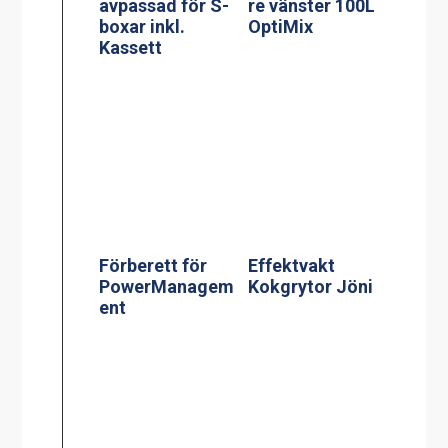
avpassad för S-
re vänster 100L
boxar inkl.
OptiMix
Kassett
Förberett för
Effektvakt
PowerManagem
Kokgrytor Jöni
ent