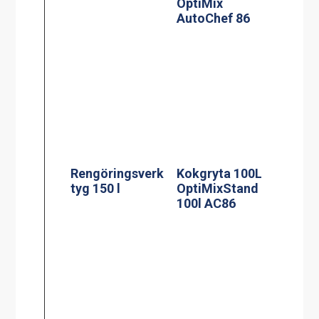
OptiMix
AutoChef 86
Rengöringsverk
Kokgryta 100L
tyg 150 l
OptiMixStand
100l AC86