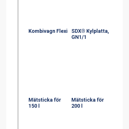
Kombivagn Flexi
SDX® Kylplatta,
GN1/1
Mätsticka för
Mätsticka för
150 l
200 l