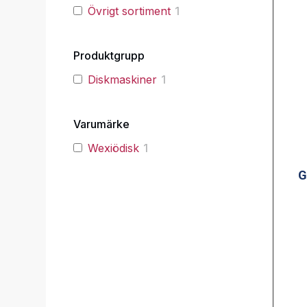
Övrigt sortiment
1
Produktgrupp
Diskmaskiner
1
Varumärke
Wexiödisk
1
G