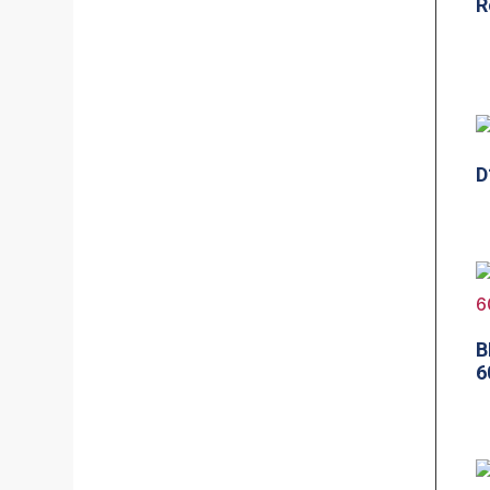
R
D
B
6