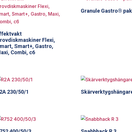
Granule Gastro® pak
ffektvakt
rovdiskmaskiner Flexi,
mart, Smart+, Gastro,
axi, Combi, c6
2A 230/50/1
Skärverktygshängar
752 400/50/3
Snabbhack R 3