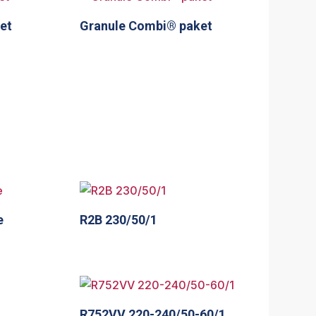
et
Granule Combi® paket
e
R2B 230/50/1
R752VV 220-240/50-60/1