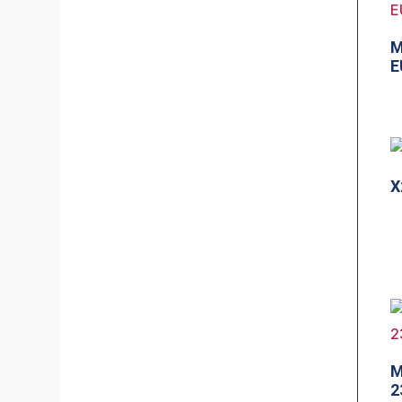
M
E
X
M
2