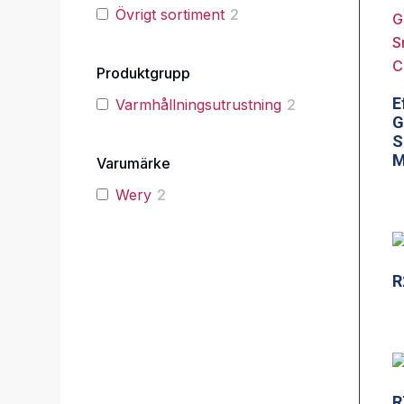
Övrigt sortiment
2
Produktgrupp
E
Varmhållningsutrustning
2
G
S
M
Varumärke
Wery
2
R
R