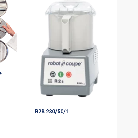
e
R2B 230/50/1