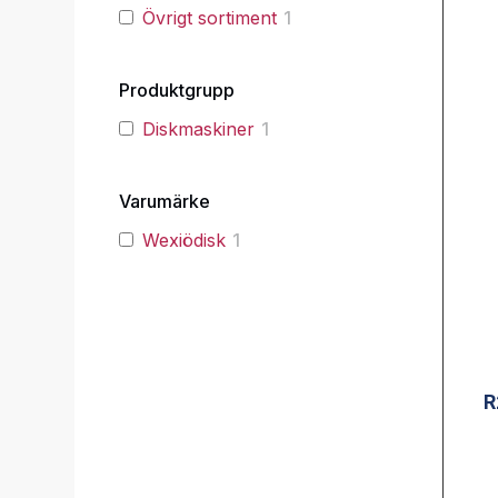
Övrigt sortiment
1
Produktgrupp
Diskmaskiner
1
Varumärke
Wexiödisk
1
R