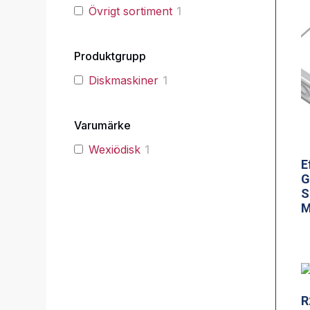
Övrigt sortiment
1
Produktgrupp
Diskmaskiner
1
Varumärke
Wexiödisk
1
E
G
S
M
R