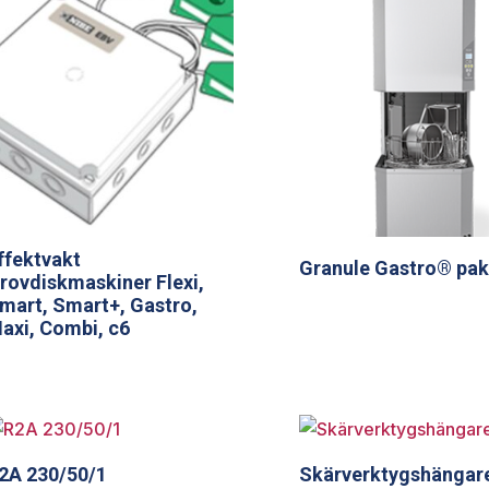
ffektvakt
Granule Gastro® pak
rovdiskmaskiner Flexi,
mart, Smart+, Gastro,
axi, Combi, c6
2A 230/50/1
Skärverktygshängar