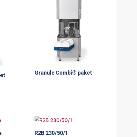
Granule Combi® paket
et
e
R2B 230/50/1