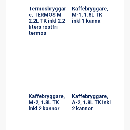
Kaffebryggare,
Termosbryggar
DA-4, 2×1.8L TK
e, TERMOS A
inkl 4 kannor (3-
2.2L TK inkl 2.2
fas*)
liters rostfri
termos