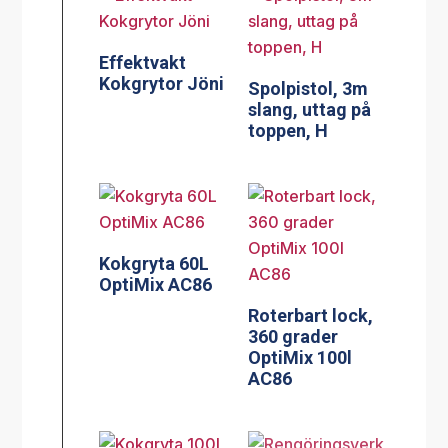
Effektvakt
Kokgrytor Jöni
Spolpistol, 3m
slang, uttag på
toppen, H
Kokgryta 60L
OptiMix AC86
Roterbart lock,
360 grader
OptiMix 100l
AC86