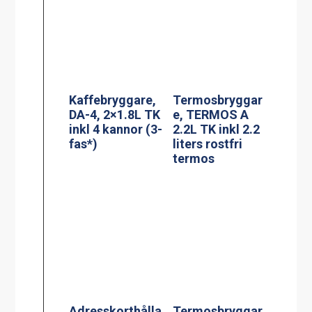
Adresskorthålla
Termosbryggar
re A6
e, MEGA GOLD
M, 2.5L TK inkl
2.5 liters
serveringsstatio
n
PowerManagem
ent stekbord
Jöni
Termosbryggar
e, TERMOS Ax2
2.2L TK inkl 2st
2.2 liters rostfri