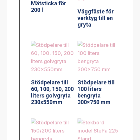
Mätsticka för
200 l
Väggfäste för
verktyg till en
gryta
Stödpelare till
Stödpelare till
60, 100, 150, 200
100 liters
liters golvgryta
bengryta
230x550mm
300×750 mm