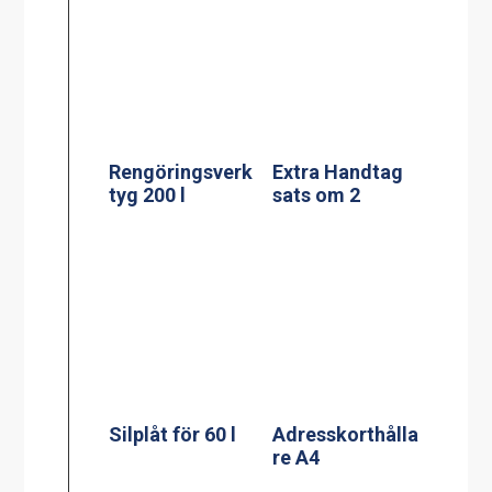
Rengöringsverk
Extra Handtag
tyg 200 l
sats om 2
Silplåt för 60 l
Adresskorthålla
re A4
Silplåt för
100/120 l
Adresskorthålla
re A5
Silplåt för 150 l