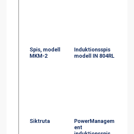
Siktruta
PowerManagem
ent
induktionsspis
Jöni
Induktionsspis
Centralbroms
modell CtIS4
160mm Hjul