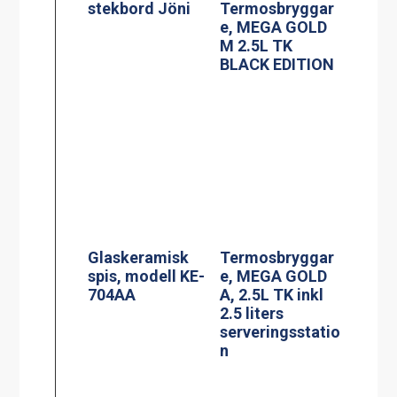
Spis, modell
Induktionsspis
MKM-2
modell IN 804RL