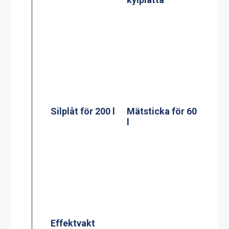
Effektvakt
stekbord Jöni
Termosbryggar
e, MEGA GOLD
M 2.5L TK
BLACK EDITION
Glaskeramisk
Termosbryggar
spis, modell KE-
e, MEGA GOLD
704AA
A, 2.5L TK inkl
2.5 liters
serveringsstatio
n