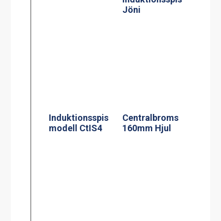
Termosbryggar
Kaffebryggare,
e, TERMOS M
M-1, 1.8L TK
2.2L TK inkl 2.2
inkl 1 kanna
liters rostfri
termos
Kaffebryggare,
Kaffebryggare,
M-2, 1.8L TK
A-2, 1.8L TK inkl
inkl 2 kannor
2 kannor