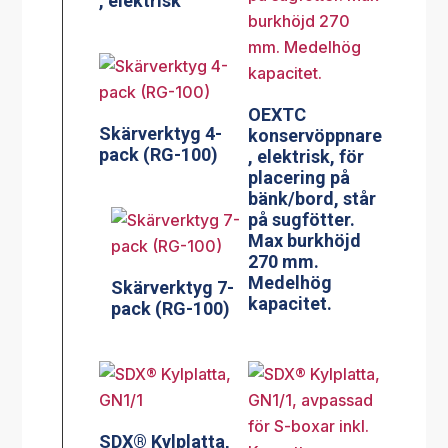
, elektrisk
OEXTC
Skärverktyg 4-
konservöppnare
pack (RG-100)
, elektrisk, för
placering på
bänk/bord, står
på sugfötter.
Max burkhöjd
270 mm.
Medelhög
Skärverktyg 7-
kapacitet.
pack (RG-100)
SDX® Kylplatta,