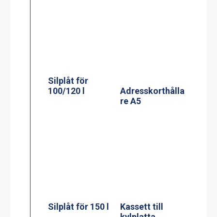
Kassett till
kylplatta
Silplåt för 200 l
Mätsticka för 60
l