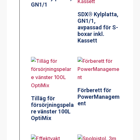
GN1/1
SDX® Kylplatta,
GN1/1,
avpassad för S-
boxar inkl.
Kassett
Förberett för
PowerManagem
Tilläg för
ent
försörjningspela
re vänster 100L
OptiMix