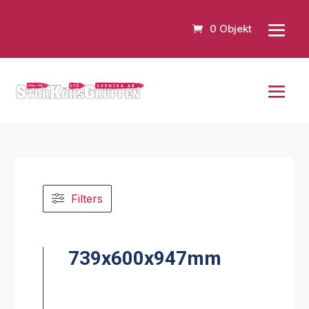
0 Objekt
Filters
739x600x947mm