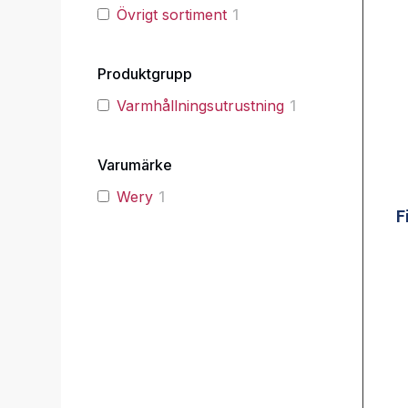
Övrigt sortiment
1
Produktgrupp
Varmhållningsutrustning
1
Varumärke
Wery
1
F