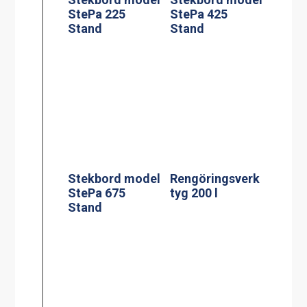
StePa 675
Stand
Extra Handtag
sats om 2
Silplåt för 60 l