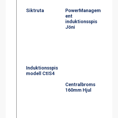
Centralbroms
160mm Hjul
Termosbryggar
Kaffebryggare,
e, TERMOS M
M-1, 1.8L TK
2.2L TK inkl 2.2
inkl 1 kanna
liters rostfri
termos