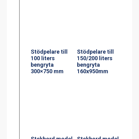
Stödpelare till
Stödpelare till
100 liters
150/200 liters
bengryta
bengryta
300×750 mm
160x950mm
Stekbord model
Stekbord model
StePa 225
StePa 425
Stand
Stand
Rengöringsverk
tyg 200 l
Stekbord model