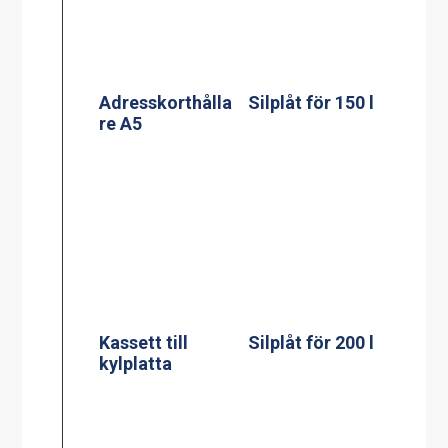
Kassett till
Silplåt för 200 l
kylplatta
Mätsticka för 60
Mätsticka för
l
100 l