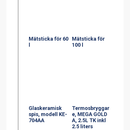
Glaskeramisk
Termosbryggar
spis, modell KE-
e, MEGA GOLD
704AA
A, 2.5L TK inkl
2.5 liters
serveringsstatio
n
Spis, modell
Induktionsspis
MKM-2
modell IN 804RL