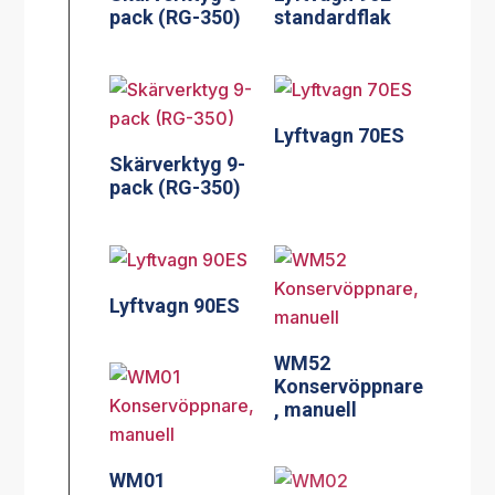
pack (RG-350)
standardflak
Lyftvagn 70ES
Skärverktyg 9-
pack (RG-350)
Lyftvagn 90ES
WM52
Konservöppnare
, manuell
WM01