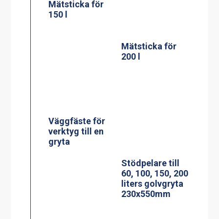
Mätsticka för
Mätsticka för
150 l
200 l
Väggfäste för
verktyg till en
Stödpelare till
gryta
60, 100, 150, 200
liters golvgryta
230x550mm