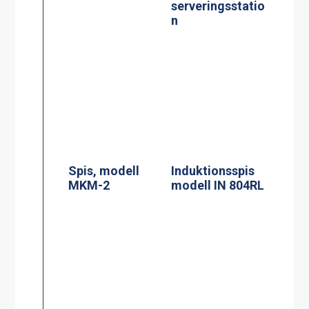
Siktruta
PowerManagem
ent
induktionsspis
Jöni
Induktionsspis
modell CtIS4