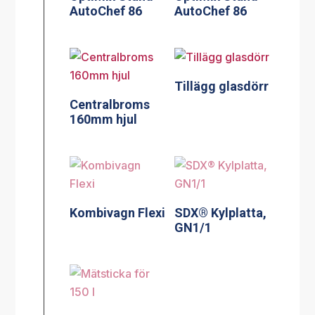
AutoChef 86
AutoChef 86
Tillägg glasdörr
Centralbroms
160mm hjul
Kombivagn Flexi
SDX® Kylplatta,
GN1/1