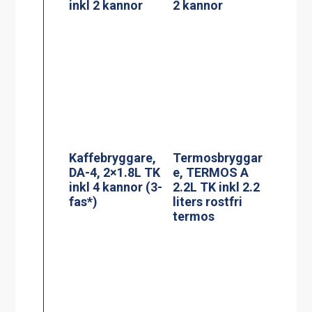
termos
Adresskorthålla
Termosbryggar
re A6
e, MEGA GOLD
M, 2.5L TK inkl
2.5 liters
serveringsstatio
n