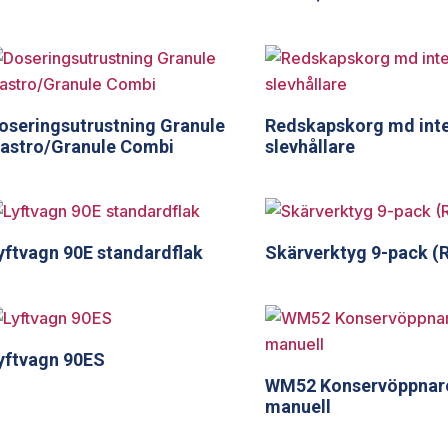
oseringsutrustning Granule
Redskapskorg md int
astro/Granule Combi
slevhållare
yftvagn 90E standardflak
Skärverktyg 9-pack (
yftvagn 90ES
WM52 Konservöppnar
manuell