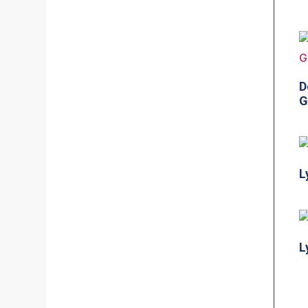
D
G
L
L