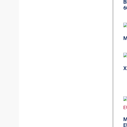
B
6
M
X
M
E