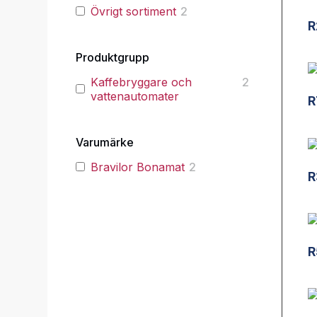
Övrigt sortiment
2
R
Produktgrupp
Kaffebryggare och
2
vattenautomater
R
Varumärke
Bravilor Bonamat
2
R
R