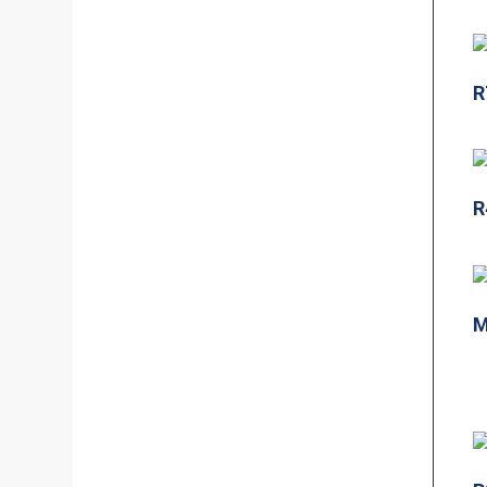
R
R
M