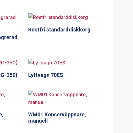
Rostfri standarddiskkorg
egrerad
RG-350)
Lyftvagn 70ES
e,
WM01 Konservöppnare,
manuell