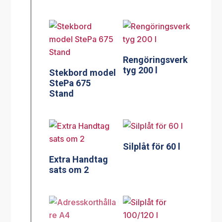
Rengöringsverk
tyg 200 l
Stekbord model
StePa 675
Stand
Silplåt för 60 l
Extra Handtag
sats om 2