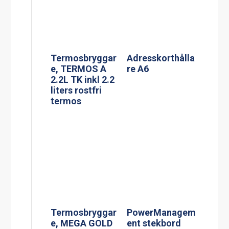
Termosbryggar
PowerManagem
e, MEGA GOLD
ent stekbord
M, 2.5L TK inkl
Jöni
2.5 liters
serveringsstatio
n