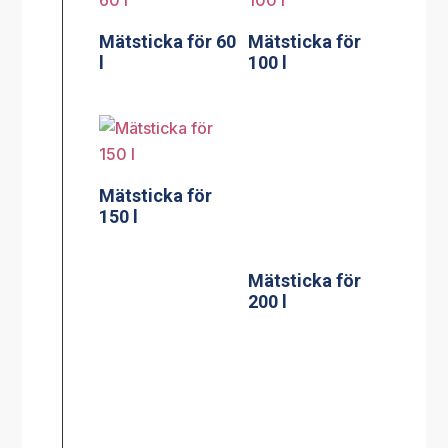
Mätsticka för 60
Mätsticka för
l
100 l
Mätsticka för
Mätsticka för
150 l
200 l
Väggfäste för
verktyg till en
Stödpelare till
gryta
60, 100, 150, 200
liters golvgryta