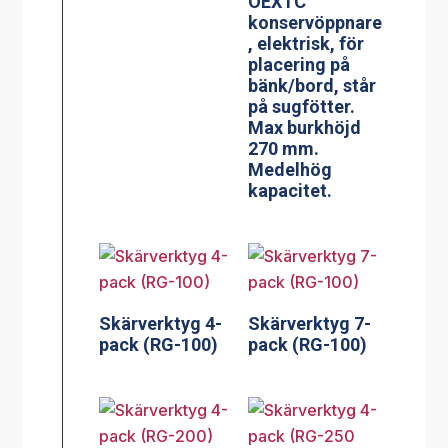
OEXTC
konservöppnare
, elektrisk, för
placering på
bänk/bord, står
på sugfötter.
Max burkhöjd
270 mm.
Medelhög
kapacitet.
Skärverktyg 4-
Skärverktyg 7-
pack (RG-100)
pack (RG-100)