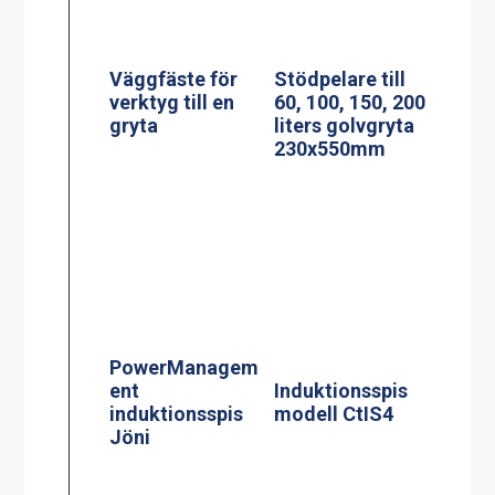
230x550mm
Induktionsspis
PowerManagem
modell CtIS4
ent
induktionsspis
Jöni
Centralbroms
160mm Hjul
Termosbryggar