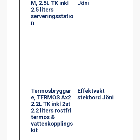
Termosbryggar
Effektvakt
e, TERMOS Ax2
stekbord Jöni
2.2L TK inkl 2st
2.2 liters rostfri
termos &
vattenkopplings
kit
Termosbryggar
Glaskeramisk
e, MEGA GOLD
spis, modell KE-
M 2.5L TK
704AA