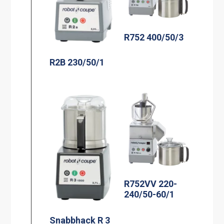
R752 400/50/3
R2B 230/50/1
R752VV 220-
240/50-60/1
Snabbhack R 3