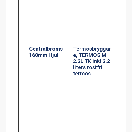
e, TERMOS M
2.2L TK inkl 2.2
liters rostfri
termos
Kaffebryggare,
Kaffebryggare,
M-1, 1.8L TK
M-2, 1.8L TK
inkl 1 kanna
inkl 2 kannor
Kaffebryggare,
A-2, 1.8L TK inkl