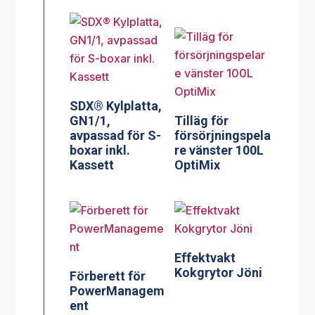
SDX® Kylplatta,
GN1/1,
Tilläg för
avpassad för S-
försörjningspela
boxar inkl.
re vänster 100L
Kassett
OptiMix
Effektvakt
Kokgrytor Jöni
Förberett för
PowerManagem
ent