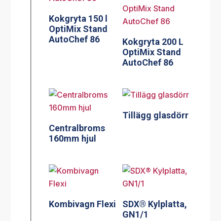
Kokgryta 150 l
OptiMix Stand
AutoChef 86
Kokgryta 200 L
OptiMix Stand
AutoChef 86
Tillägg glasdörr
Centralbroms
160mm hjul
Kombivagn Flexi
SDX® Kylplatta,
GN1/1