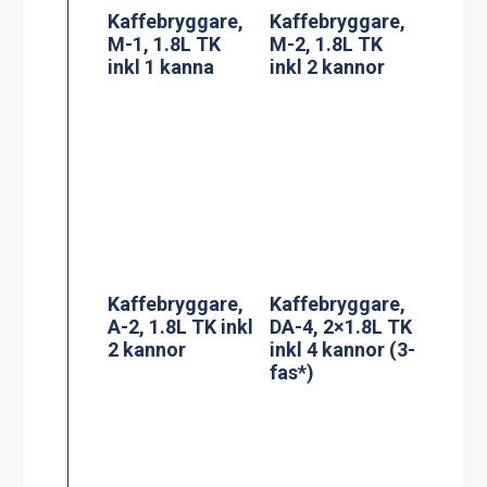
2 kannor
Kaffebryggare,
DA-4, 2×1.8L TK
inkl 4 kannor (3-
fas*)
Termosbryggar
Adresskorthålla
e, TERMOS A
re A6
2.2L TK inkl 2.2
liters rostfri
termos