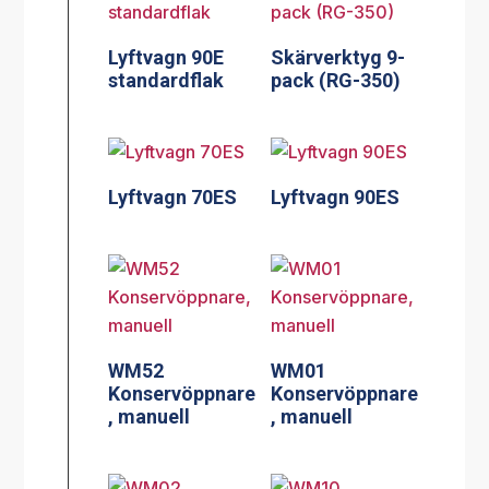
Lyftvagn 90E
Skärverktyg 9-
standardflak
pack (RG-350)
Lyftvagn 70ES
Lyftvagn 90ES
WM52
WM01
Konservöppnare
Konservöppnare
, manuell
, manuell