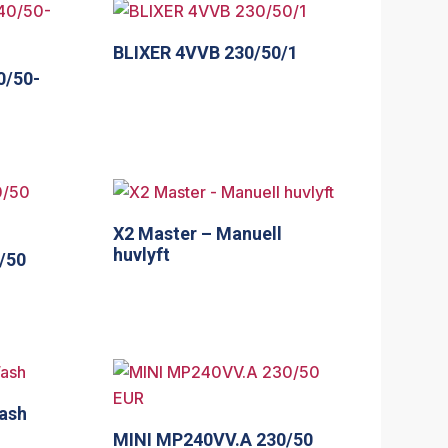
BLIXER 4VVB 230/50/1
0/50-
X2 Master – Manuell
huvlyft
/50
Wash
MINI MP240VV.A 230/50