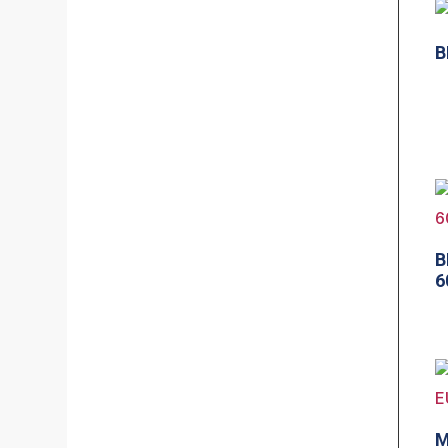
B
B
6
M