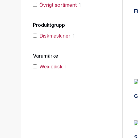
Övrigt sortiment
1
F
Produktgrupp
Diskmaskiner
1
Varumärke
Wexiödisk
1
G
S