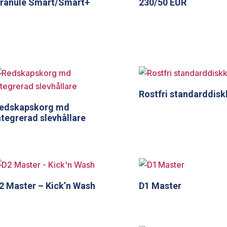
ranule Smart/Smart+
230/50 EUR
Rostfri standarddis
edskapskorg md
ntegrerad slevhållare
2 Master – Kick’n Wash
D1 Master