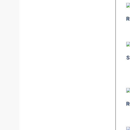
R
S
R