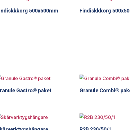
indiskkkorg 500x500mm
Findiskkkorg 500x
ranule Gastro® paket
Granule Combi® pak
kärverktygshängare
R2B 230/50/1