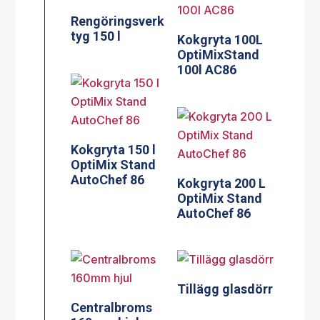
Rengöringsverk
tyg 150 l
Kokgryta 100L
OptiMixStand
100l AC86
Kokgryta 150 l
OptiMix Stand
AutoChef 86
Kokgryta 200 L
OptiMix Stand
AutoChef 86
Tillägg glasdörr
Centralbroms