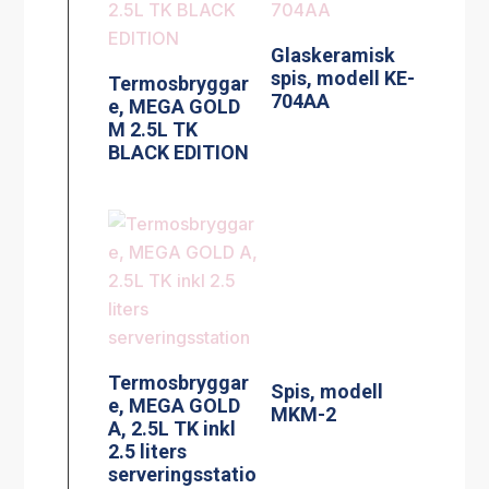
Glaskeramisk
spis, modell KE-
Termosbryggar
704AA
e, MEGA GOLD
M 2.5L TK
BLACK EDITION
Spis, modell
MKM-2
Termosbryggar
e, MEGA GOLD
A, 2.5L TK inkl
2.5 liters
serveringsstatio