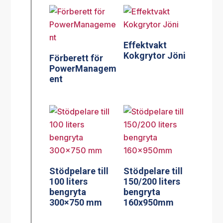
Effektvakt
Kokgrytor Jöni
Förberett för
PowerManagem
ent
Stödpelare till
Stödpelare till
100 liters
150/200 liters
bengryta
bengryta
300×750 mm
160x950mm