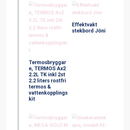
Effektvakt
stekbord Jöni
Termosbryggar
e, TERMOS Ax2
2.2L TK inkl 2st
2.2 liters rostfri
termos &
vattenkopplings
kit