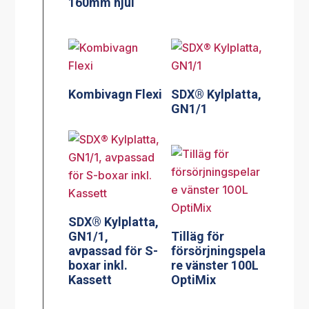
160mm hjul
Kombivagn Flexi
SDX® Kylplatta,
GN1/1
SDX® Kylplatta,
GN1/1,
Tilläg för
avpassad för S-
försörjningspela
boxar inkl.
re vänster 100L
Kassett
OptiMix