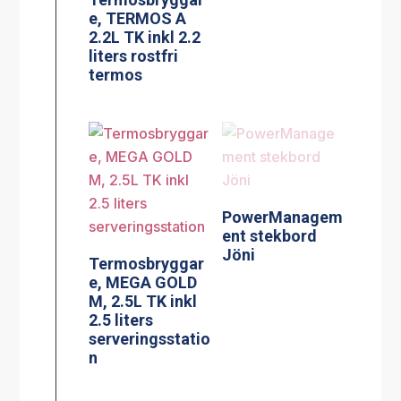
e, TERMOS A
2.2L TK inkl 2.2
liters rostfri
termos
PowerManagem
ent stekbord
Jöni
Termosbryggar
e, MEGA GOLD
M, 2.5L TK inkl
2.5 liters
serveringsstatio
n