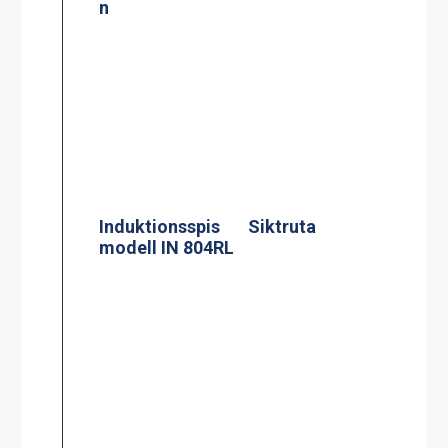
n
Induktionsspis
modell IN 804RL
Siktruta
Termosbryggar
Värmeri, ETV 1