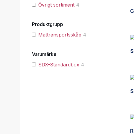
Övrigt sortiment
4
G
Produktgrupp
Mattransportsskåp
4
S
Varumärke
SDX-Standardbox
4
S
R