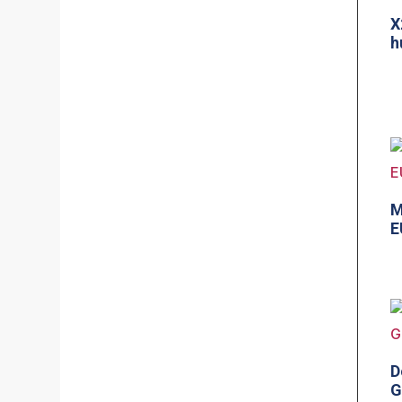
X
h
M
E
D
G