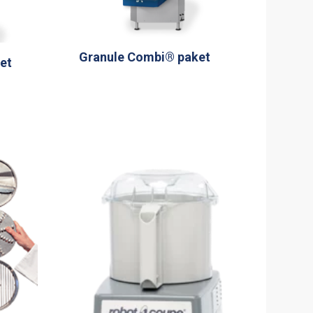
Granule Combi® paket
et