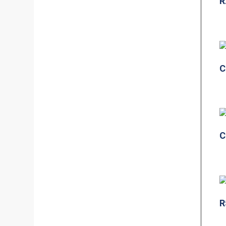
R
C
C
R