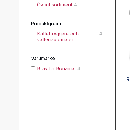
Övrigt sortiment
4
Produktgrupp
Kaffebryggare och
4
vattenautomater
Varumärke
Bravilor Bonamat
4
R