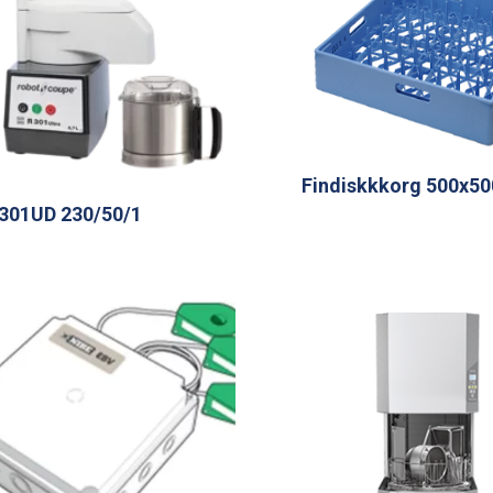
Findiskkkorg 500x
301UD 230/50/1