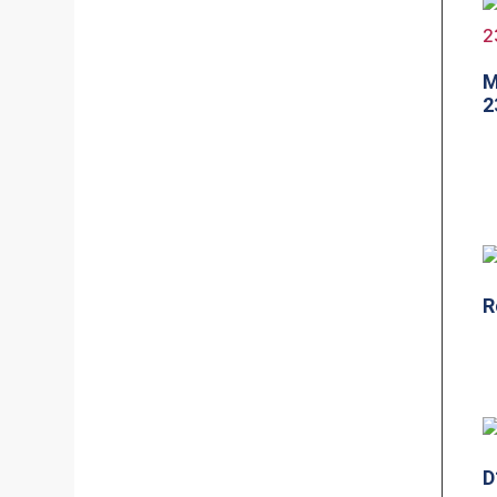
M
2
R
D