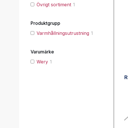
Övrigt sortiment
1
Produktgrupp
Varmhållningsutrustning
1
Varumärke
Wery
1
R