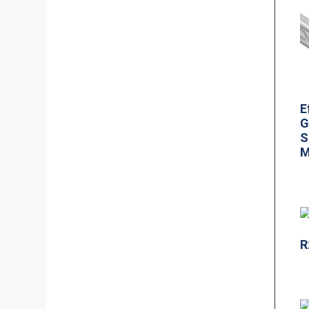
E
G
S
M
R