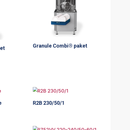
Granule Combi® paket
et
e
R2B 230/50/1