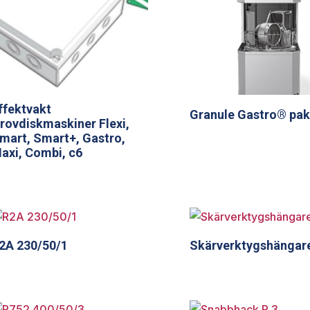
ffektvakt
Granule Gastro® pak
rovdiskmaskiner Flexi,
mart, Smart+, Gastro,
axi, Combi, c6
2A 230/50/1
Skärverktygshängar