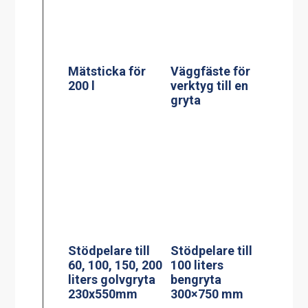
Mätsticka för
200 l
Väggfäste för
verktyg till en
gryta
Stödpelare till
Stödpelare till
60, 100, 150, 200
100 liters
liters golvgryta
bengryta
230x550mm
300×750 mm