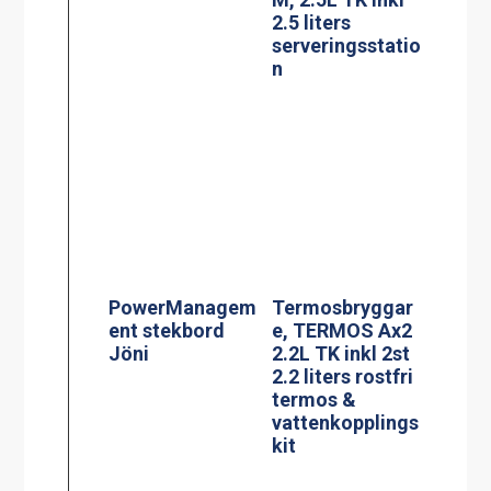
PowerManagem
Termosbryggar
ent stekbord
e, TERMOS Ax2
Jöni
2.2L TK inkl 2st
2.2 liters rostfri
termos &
vattenkopplings
kit
Effektvakt
stekbord Jöni
Termosbryggar
e, MEGA GOLD
M 2.5L TK
BLACK EDITION