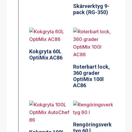
Skärverktyg 9-
pack (RG-350)
Kokgryta 60L
OptiMix AC86
Roterbart lock,
360 grader
OptiMix 100l
AC86
Rengöringsverk
tyg 60 l