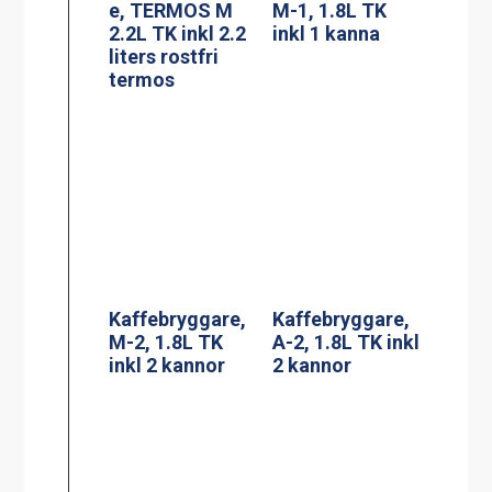
Kaffebryggare,
Kaffebryggare,
M-2, 1.8L TK
A-2, 1.8L TK inkl
inkl 2 kannor
2 kannor
Kaffebryggare,
Termosbryggar
DA-4, 2×1.8L TK
e, TERMOS A
inkl 4 kannor (3-
2.2L TK inkl 2.2
fas*)
liters rostfri
termos