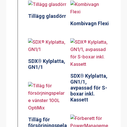
Tillägg glasdörr
Kombivagn Flexi
SDX® Kylplatta,
GN1/1
SDX® Kylplatta,
GN1/1,
avpassad för S-
boxar inkl.
Kassett
Tilläg för
försörjningspela