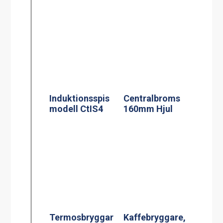
Induktionsspis
Centralbroms
modell CtIS4
160mm Hjul
Kaffebryggare,
M-1, 1.8L TK
inkl 1 kanna
Termosbryggar
e, TERMOS M
2.2L TK inkl 2.2
liters rostfri
termos