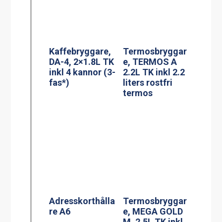
Adresskorthålla
Termosbryggar
re A6
e, MEGA GOLD
M, 2.5L TK inkl
2.5 liters
serveringsstatio
n