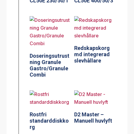
CL50E 230/50/1
CL50E 400/50/3
Redskapskorg
md integrerad
Doseringsutrust
slevhållare
ning Granule
Gastro/Granule
Combi
Rostfri
D2 Master –
standarddiskko
Manuell huvlyft
rg