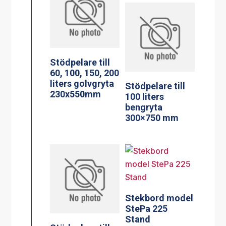
Stödpelare till
60, 100, 150, 200
liters golvgryta
Stödpelare till
230x550mm
100 liters
bengryta
300×750 mm
Stekbord model
StePa 225
Stand