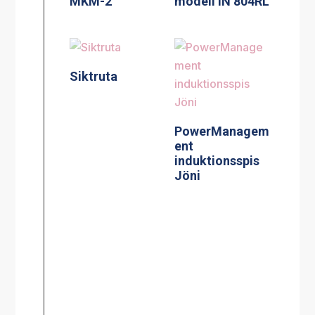
MKM-2
modell IN 804RL
Siktruta
PowerManagem
ent
induktionsspis
Jöni
Induktionsspis
Centralbroms
modell CtIS4
160mm Hjul