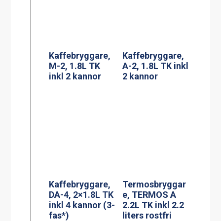
inkl 2 kannor
2 kannor
Kaffebryggare,
DA-4, 2×1.8L TK
Termosbryggar
inkl 4 kannor (3-
e, TERMOS A
fas*)
2.2L TK inkl 2.2
liters rostfri
termos
Adresskorthålla
re A6