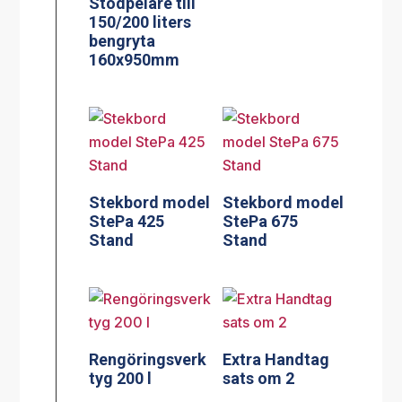
Stödpelare till
150/200 liters
bengryta
160x950mm
Stekbord model
Stekbord model
StePa 425
StePa 675
Stand
Stand
Rengöringsverk
Extra Handtag
tyg 200 l
sats om 2