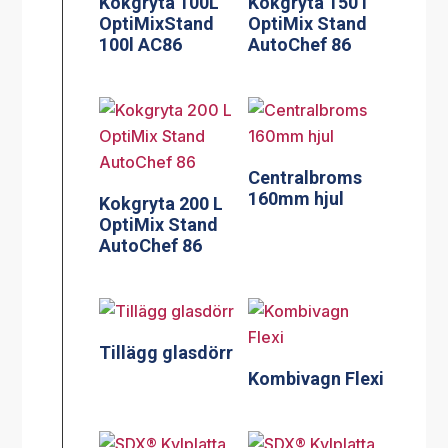
Kokgryta 100L
Kokgryta 150 l
OptiMixStand
OptiMix Stand
100l AC86
AutoChef 86
Centralbroms
160mm hjul
Kokgryta 200 L
OptiMix Stand
AutoChef 86
Tillägg glasdörr
Kombivagn Flexi