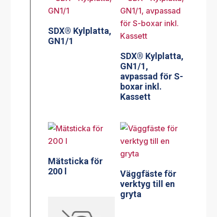
SDX® Kylplatta,
GN1/1
SDX® Kylplatta,
GN1/1,
avpassad för S-
boxar inkl.
Kassett
Mätsticka för
200 l
Väggfäste för
verktyg till en
gryta