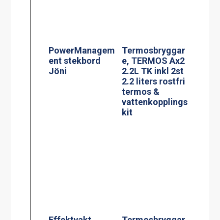
termos &
vattenkopplings
kit
Effektvakt
Termosbryggar
stekbord Jöni
e, MEGA GOLD
M 2.5L TK
BLACK EDITION