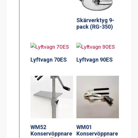
Skärverktyg 9-
pack (RG-350)
Lyftvagn 70ES
Lyftvagn 90ES
WM52
WM01
Konservöppnare
Konservöppnare