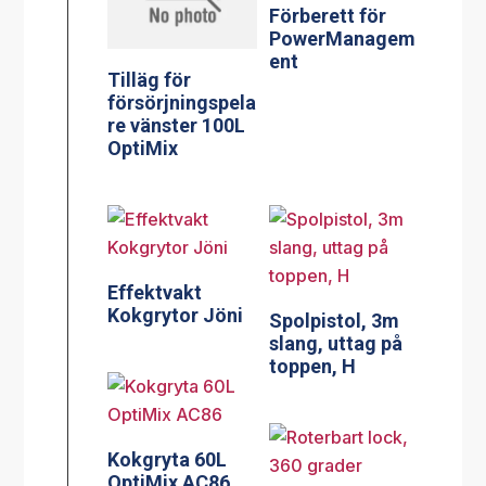
Förberett för
PowerManagem
ent
Tilläg för
försörjningspela
re vänster 100L
OptiMix
Effektvakt
Kokgrytor Jöni
Spolpistol, 3m
slang, uttag på
toppen, H
Kokgryta 60L
OptiMix AC86