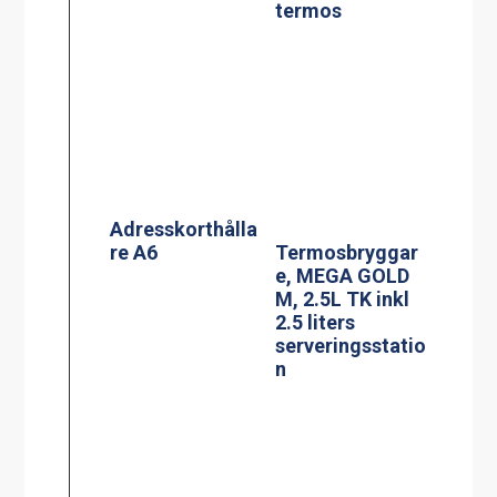
Termosbryggar
e, MEGA GOLD
M, 2.5L TK inkl
2.5 liters
serveringsstatio
n
PowerManagem
Termosbryggar
ent stekbord
e, TERMOS Ax2
Jöni
2.2L TK inkl 2st
2.2 liters rostfri