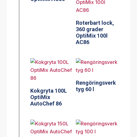
Roterbart lock,
360 grader
OptiMix 100l
AC86
Rengöringsverk
tyg 60 l
Kokgryta 100L
OptiMix
AutoChef 86