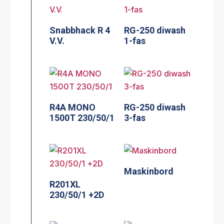
Snabbhack R 4
RG-250 diwash
V.V.
1-fas
R4A MONO
RG-250 diwash
1500T 230/50/1
3-fas
Maskinbord
R201XL
230/50/1 +2D