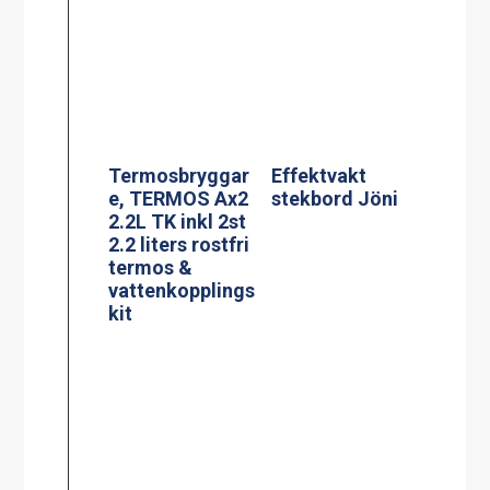
vattenkopplings
kit
Termosbryggar
Glaskeramisk
e, MEGA GOLD
spis, modell KE-
M 2.5L TK
704AA
BLACK EDITION