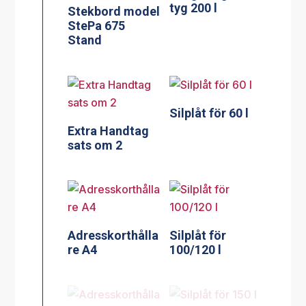
tyg 200 l
Stekbord model
StePa 675
Stand
Silplåt för 60 l
Extra Handtag
sats om 2
Adresskorthålla
Silplåt för
re A4
100/120 l