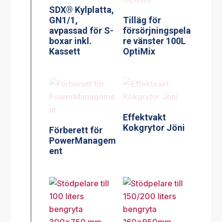
SDX® Kylplatta,
GN1/1,
Tilläg för
avpassad för S-
försörjningspela
boxar inkl.
re vänster 100L
Kassett
OptiMix
Effektvakt
Kokgrytor Jöni
Förberett för
PowerManagem
ent