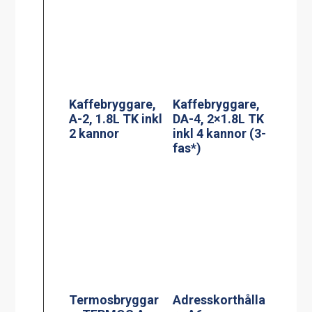
Termosbryggar
Adresskorthålla
e, TERMOS A
re A6
2.2L TK inkl 2.2
liters rostfri
termos