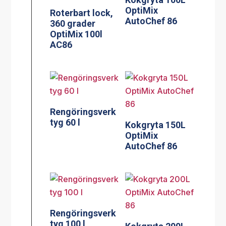
OptiMix
Roterbart lock,
AutoChef 86
360 grader
OptiMix 100l
AC86
Rengöringsverk
tyg 60 l
Kokgryta 150L
OptiMix
AutoChef 86
Rengöringsverk
tyg 100 l