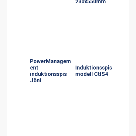
Induktionsspis
PowerManagem
modell CtIS4
ent
induktionsspis
Jöni
Centralbroms
160mm Hjul
Termosbryggar
e, TERMOS M
2.2L TK inkl 2.2
liters rostfri
termos