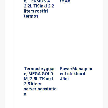
Termosbryggar
PowerManagem
e, MEGA GOLD
ent stekbord
M, 2.5L TK inkl
Jöni
2.5 liters
serveringsstatio
n
Termosbryggar
Effektvakt
e, TERMOS Ax2
stekbord Jöni
2.2L TK inkl 2st
2.2 liters rostfri
termos &