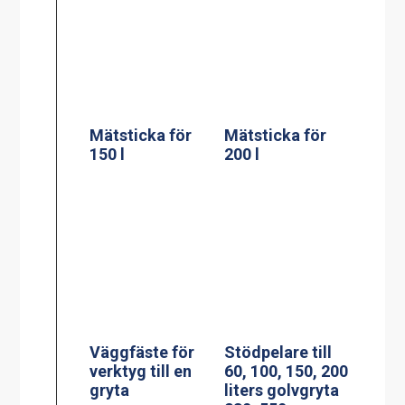
Mätsticka för
Mätsticka för
150 l
200 l
Väggfäste för
verktyg till en
Stödpelare till
gryta
60, 100, 150, 200
liters golvgryta
230x550mm