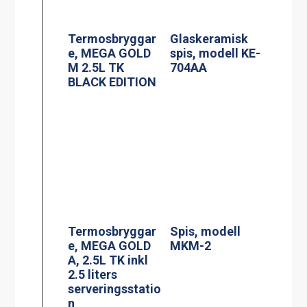
Termosbryggar
Spis, modell
e, MEGA GOLD
MKM-2
A, 2.5L TK inkl
2.5 liters
serveringsstatio
n
Induktionsspis
Siktruta
modell IN 804RL