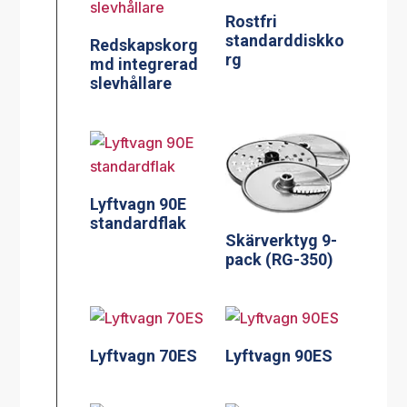
Rostfri
standarddiskko
Redskapskorg
rg
md integrerad
slevhållare
Lyftvagn 90E
standardflak
Skärverktyg 9-
pack (RG-350)
Lyftvagn 70ES
Lyftvagn 90ES