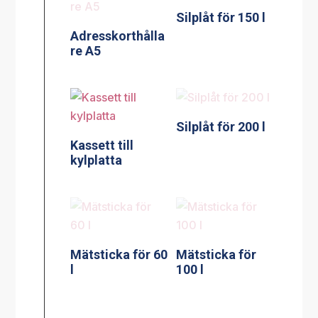
Silplåt för 150 l
Adresskorthålla
re A5
Silplåt för 200 l
Kassett till
kylplatta
Mätsticka för 60
Mätsticka för
l
100 l