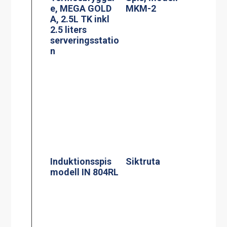
Induktionsspis
Siktruta
modell IN 804RL
PowerManagem
Induktionsspis
ent
modell CtIS4
induktionsspis
Jöni