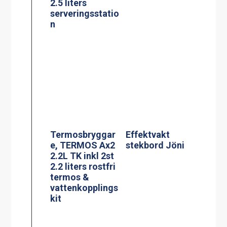
e, TERMOS Ax2
stekbord Jöni
2.2L TK inkl 2st
2.2 liters rostfri
termos &
vattenkopplings
kit
Termosbryggar
Glaskeramisk
e, MEGA GOLD
spis, modell KE-
M 2.5L TK
704AA
BLACK EDITION