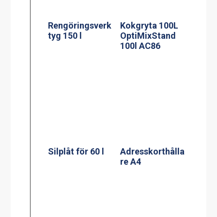
OptiMixStand
100l AC86
Silplåt för 60 l
Adresskorthålla
re A4
Silplåt för
100/120 l
Adresskorthålla
re A5