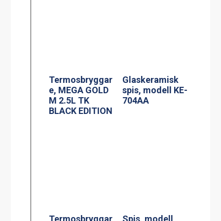
Termosbryggar
Spis, modell
e, MEGA GOLD
MKM-2
A, 2.5L TK inkl
2.5 liters
serveringsstatio
n