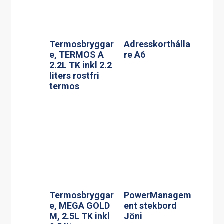
Termosbryggar
PowerManagem
e, MEGA GOLD
ent stekbord
M, 2.5L TK inkl
Jöni
2.5 liters
serveringsstatio
n
Termosbryggar
Effektvakt