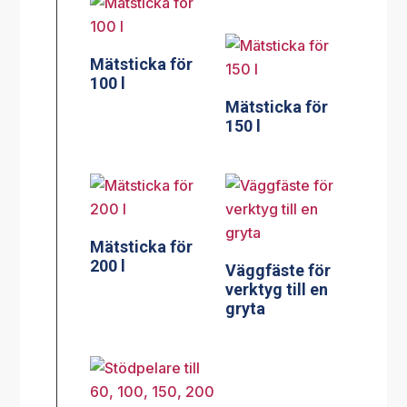
Mätsticka för
200 l
Väggfäste för
verktyg till en
gryta
Stödpelare till
Stödpelare till
60, 100, 150, 200
100 liters
liters golvgryta
bengryta
230x550mm
300×750 mm