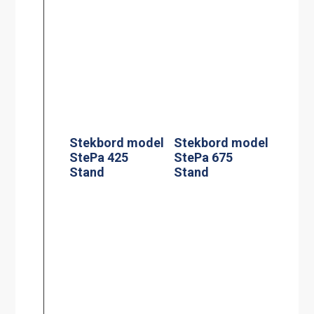
Rengöringsverk
Extra Handtag
tyg 200 l
sats om 2
Kaffebryggare,
Kaffebryggare,