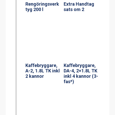
A-2, 1.8L TK inkl
DA-4, 2×1.8L TK
2 kannor
inkl 4 kannor (3-
fas*)
Termosbryggar
Adresskorthålla
e, TERMOS A
re A6
2.2L TK inkl 2.2
liters rostfri
termos