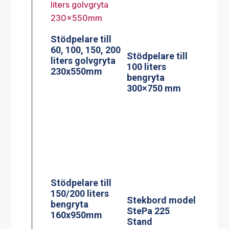
Stekbord model
StePa 225
Stödpelare till
Stand
150/200 liters
bengryta
160x950mm
Stekbord model
StePa 425
Stand
Stekbord model
StePa 675
Stand