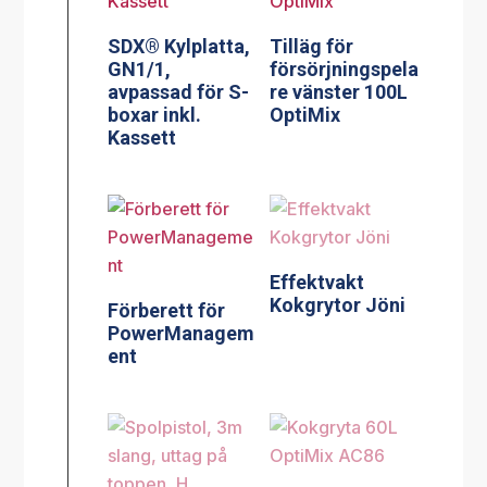
SDX® Kylplatta,
Tilläg för
GN1/1,
försörjningspela
avpassad för S-
re vänster 100L
boxar inkl.
OptiMix
Kassett
Effektvakt
Kokgrytor Jöni
Förberett för
PowerManagem
ent