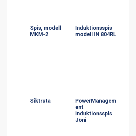
Siktruta
PowerManagem
ent
induktionsspis
Jöni
Induktionsspis
modell CtIS4
Centralbroms
160mm Hjul