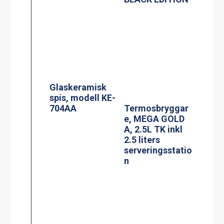
2.5 liters
serveringsstatio
n
Spis, modell
Induktionsspis
MKM-2
modell IN 804RL