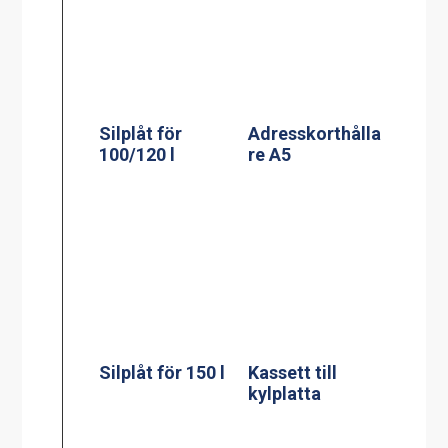
Silplåt för 150 l
Kassett till
kylplatta
Adresskorthålla
re A6
Termosbryggar
e, MEGA GOLD
M, 2.5L TK inkl
2.5 liters
serveringsstatio
n