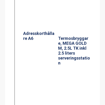
PowerManagem
Termosbryggar
ent stekbord
e, TERMOS Ax2
Jöni
2.2L TK inkl 2st
2.2 liters rostfri
termos &
vattenkopplings
kit