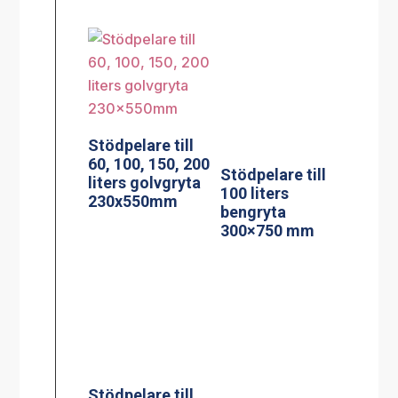
Stödpelare till
Stödpelare till
60, 100, 150, 200
100 liters
liters golvgryta
bengryta
230x550mm
300×750 mm
Stekbord model
StePa 225
Stödpelare till
Stand
150/200 liters