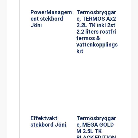
Effektvakt
Termosbryggar
stekbord Jöni
e, MEGA GOLD
M 2.5L TK
BLACK EDITION
Glaskeramisk
spis, modell KE-
704AA
Termosbryggar
e, MEGA GOLD
A, 2.5L TK inkl