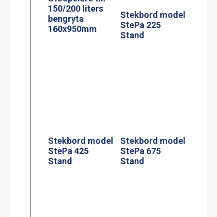
bengryta
160x950mm
Stekbord model
Stekbord model
StePa 425
StePa 675
Stand
Stand
Rengöringsverk
Extra Handtag
tyg 200 l
sats om 2