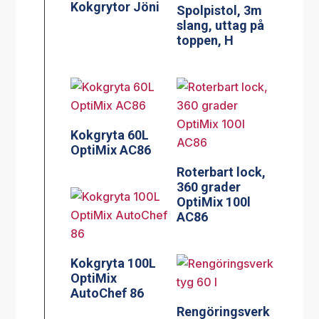
Kokgrytor Jöni
Spolpistol, 3m
slang, uttag på
toppen, H
Kokgryta 60L
OptiMix AC86
Roterbart lock,
360 grader
OptiMix 100l
AC86
Kokgryta 100L
OptiMix
AutoChef 86
Rengöringsverk