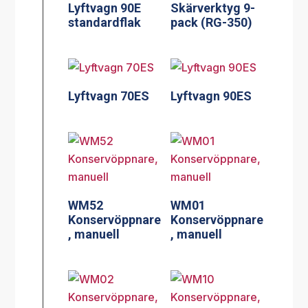
Lyftvagn 90E
Skärverktyg 9-
standardflak
pack (RG-350)
Lyftvagn 70ES
Lyftvagn 90ES
WM52
WM01
Konservöppnare
Konservöppnare
, manuell
, manuell