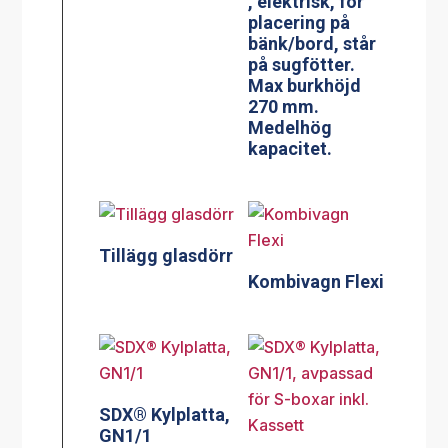
, elektrisk, för
placering på
bänk/bord, står
på sugfötter.
Max burkhöjd
270 mm.
Medelhög
kapacitet.
Tillägg glasdörr
Kombivagn Flexi
SDX® Kylplatta,
GN1/1