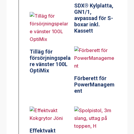
SDX® Kylplatta,
GN1/1,
avpassad för S-
boxar inkl.
Kassett
Tilläg för
försörjningspela
re vänster 100L
OptiMix
Förberett för
PowerManagem
ent
Effektvakt