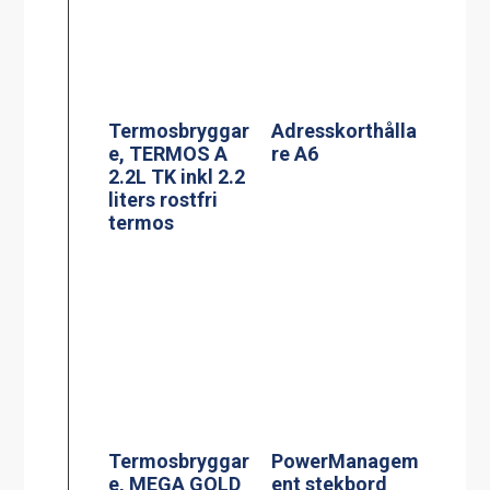
e, MEGA GOLD
ent stekbord
M, 2.5L TK inkl
Jöni
2.5 liters
serveringsstatio
n
Termosbryggar
Effektvakt
e, TERMOS Ax2
stekbord Jöni
2.2L TK inkl 2st
2.2 liters rostfri
termos &
vattenkopplings
kit