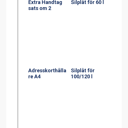
Adresskorthålla
Silplåt för
re A4
100/120 l
Silplåt för 150 l
Adresskorthålla
re A5
Silplåt för 200 l
Kassett till
kylplatta