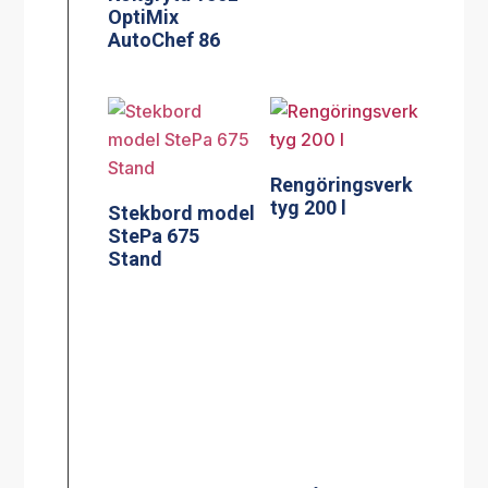
OptiMix
AutoChef 86
Rengöringsverk
tyg 200 l
Stekbord model
StePa 675
Stand
Silplåt för 60 l
Extra Handtag
sats om 2