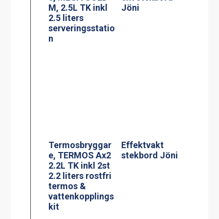
Termosbryggar
Glaskeramisk
e, MEGA GOLD
spis, modell KE-
M 2.5L TK
704AA
BLACK EDITION