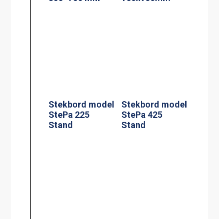
Kaffebryggare,
Kaffebryggare,
M-1, 1.8L TK
M-2, 1.8L TK
inkl 1 kanna
inkl 2 kannor
Kaffebryggare,
Kaffebryggare,
A-2, 1.8L TK inkl
DA-4, 2×1.8L TK
2 kannor
inkl 4 kannor (3-
fas*)