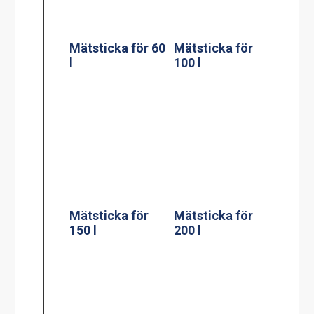
Väggfäste för
Stödpelare till
verktyg till en
60, 100, 150, 200
gryta
liters golvgryta
230x550mm
Stödpelare till
Stödpelare till
100 liters
150/200 liters
bengryta
bengryta