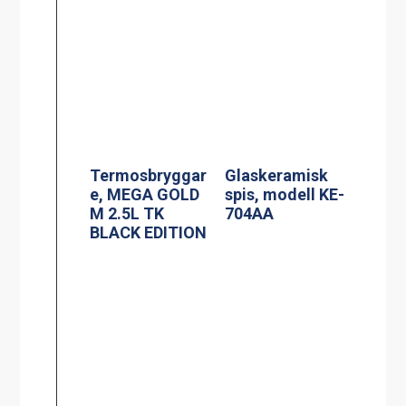
Termosbryggar
Spis, modell
e, MEGA GOLD
MKM-2
A, 2.5L TK inkl
2.5 liters
serveringsstatio
n
Induktionsspis
Siktruta
modell IN 804RL