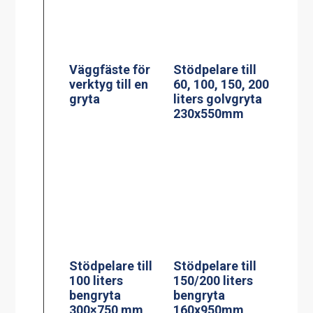
300×750 mm
160x950mm
Stekbord model
Stekbord model
StePa 225
StePa 425
Stand
Stand