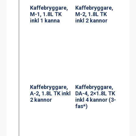
Termosbryggar
Adresskorthålla
e, TERMOS A
re A6
2.2L TK inkl 2.2
liters rostfri
termos
Termosbryggar
PowerManagem