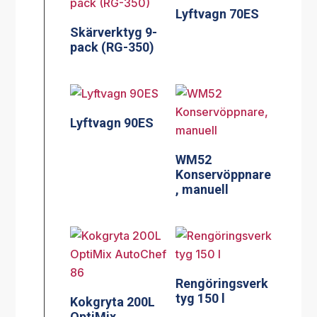
Lyftvagn 70ES
Skärverktyg 9-
pack (RG-350)
Lyftvagn 90ES
WM52
Konservöppnare
, manuell
Rengöringsverk
tyg 150 l
Kokgryta 200L
OptiMix