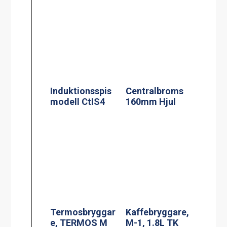
Termosbryggar
Kaffebryggare,
e, TERMOS M
M-1, 1.8L TK
2.2L TK inkl 2.2
inkl 1 kanna
liters rostfri
termos