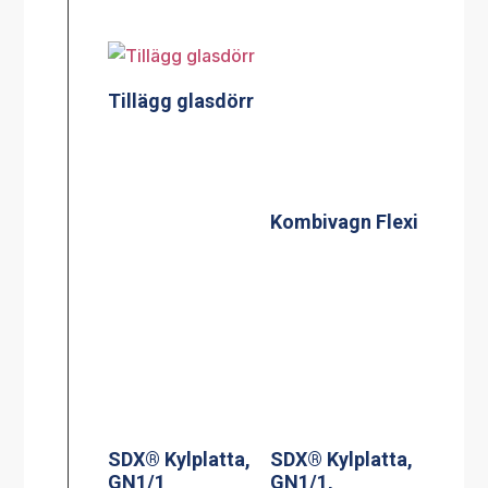
Tillägg glasdörr
Kombivagn Flexi
SDX® Kylplatta,
GN1/1
SDX® Kylplatta,
GN1/1,
avpassad för S-
boxar inkl.
Kassett