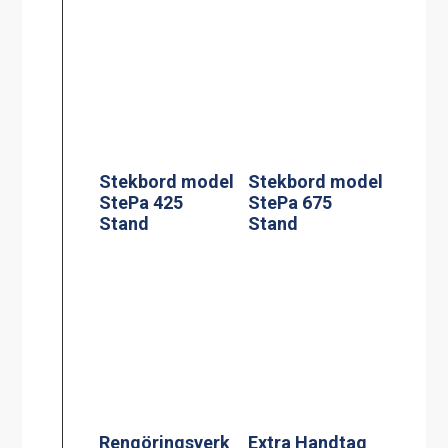
Rengöringsverk
Extra Handtag
tyg 200 l
sats om 2
Silplåt för 60 l
Adresskorthålla
re A4