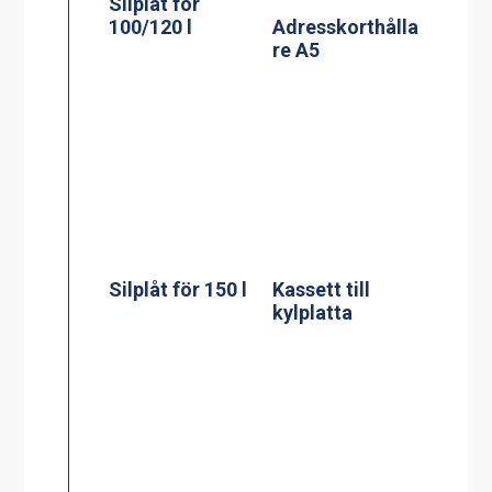
kylplatta
Silplåt för 200 l
Mätsticka för 60
l