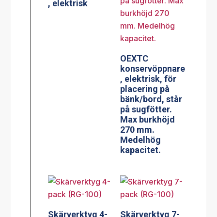
, elektrisk
OEXTC
konservöppnare
, elektrisk, för
placering på
bänk/bord, står
på sugfötter.
Max burkhöjd
270 mm.
Medelhög
kapacitet.
Skärverktyg 4-
Skärverktyg 7-