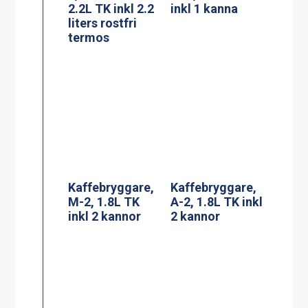
Kaffebryggare,
Kaffebryggare,
M-2, 1.8L TK
A-2, 1.8L TK inkl
inkl 2 kannor
2 kannor
Kaffebryggare,
Termosbryggar
DA-4, 2×1.8L TK
e, TERMOS A
inkl 4 kannor (3-
2.2L TK inkl 2.2
fas*)
liters rostfri
termos