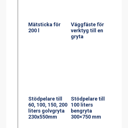
Stödpelare till
Stödpelare till
60, 100, 150, 200
100 liters
liters golvgryta
bengryta
230x550mm
300×750 mm
Induktionsspis
Centralbroms
modell CtIS4
160mm Hjul