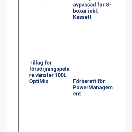
Tilläg för
försörjningspela
re vänster 100L
OptiMix
Förberett för
PowerManagem
ent
Effektvakt
Kokgrytor Jöni
Spolpistol, 3m
slang, uttag på
toppen, H