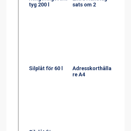
Silplåt för
100/120 l
Adresskorthålla
re A5
Silplåt för 150 l
Kassett till