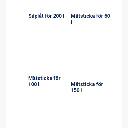
Mätsticka för
100 l
Mätsticka för
150 l
Mätsticka för
Väggfäste för
200 l
verktyg till en
gryta