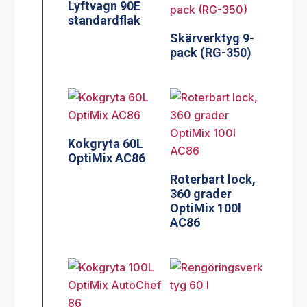
Lyftvagn 90E
standardflak
Skärverktyg 9-
pack (RG-350)
Kokgryta 60L
OptiMix AC86
Roterbart lock,
360 grader
OptiMix 100l
AC86