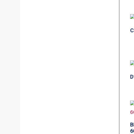
C
D
B
6