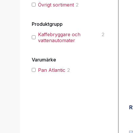
Övrigt sortiment
2
Produktgrupp
Kaffebryggare och
2
vattenautomater
Varumärke
Pan Atlantic
2
R