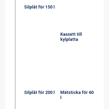
Silplåt för 150 l
Kassett till
kylplatta
Silplåt för 200 l
Mätsticka för 60
l
Mätsticka för
Mätsticka för
100 l
150 l