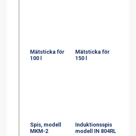
Spis, modell
Induktionsspis
MKM-2
modell IN 804RL
Siktruta
PowerManagem
ent
induktionsspis
Jöni