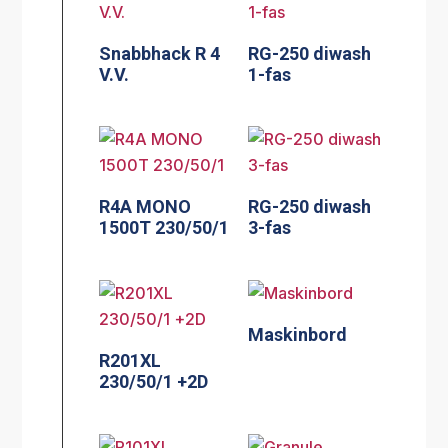
Snabbhack R 4
RG-250 diwash
V.V.
1-fas
R4A MONO
RG-250 diwash
1500T 230/50/1
3-fas
Maskinbord
R201XL
230/50/1 +2D