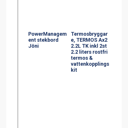
Effektvakt
Termosbryggar
stekbord Jöni
e, MEGA GOLD
M 2.5L TK
BLACK EDITION
Glaskeramisk
spis, modell KE-
704AA
Termosbryggar
e, MEGA GOLD
A, 2.5L TK inkl
2.5 liters
serveringsstatio
n