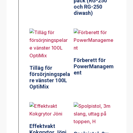
pack (RG-250
och RG-250
diwash)
Förberett för
PowerManagem
Tilläg för
ent
försörjningspela
re vänster 100L
OptiMix
Effektvakt
Kokgrytor Jöni