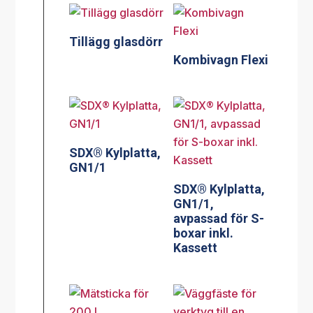
Tillägg glasdörr
Kombivagn Flexi
SDX® Kylplatta,
GN1/1
SDX® Kylplatta,
GN1/1,
avpassad för S-
boxar inkl.
Kassett