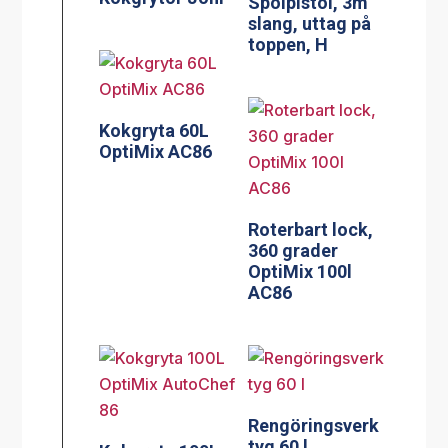
Spolpistol, 3m
slang, uttag på
toppen, H
Kokgryta 60L
OptiMix AC86
Roterbart lock,
360 grader
OptiMix 100l
AC86
Rengöringsverk
tyg 60 l