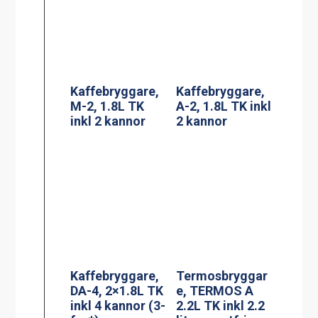
inkl 4 kannor (3-
2.2L TK inkl 2.2
fas*)
liters rostfri
termos
Adresskorthålla
re A6
Termosbryggar
e, MEGA GOLD
M, 2.5L TK inkl
2.5 liters
serveringsstatio
n