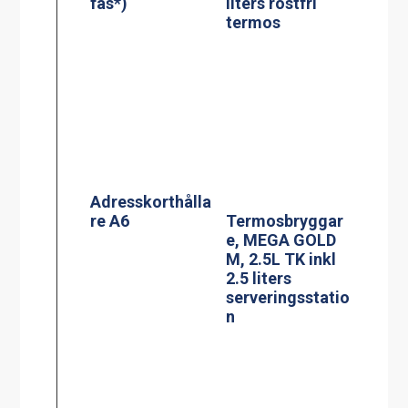
PowerManagem
Termosbryggar
ent stekbord
e, TERMOS Ax2
Jöni
2.2L TK inkl 2st
2.2 liters rostfri
termos &
vattenkopplings
kit