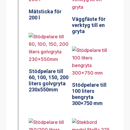
Mätsticka för
200 l
Väggfäste för
verktyg till en
gryta
Stödpelare till
60, 100, 150, 200
liters golvgryta
Stödpelare till
230x550mm
100 liters
bengryta
300×750 mm