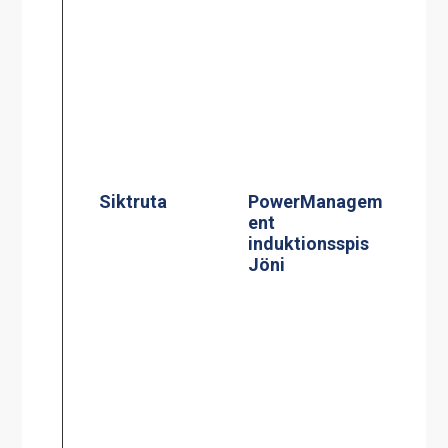
Induktionsspis
modell CtIS4
Centralbroms
160mm Hjul
Termosbryggar
e, TERMOS M
2.2L TK inkl 2.2
liters rostfri
termos
Kaffebryggare,
M-1, 1.8L TK
inkl 1 kanna