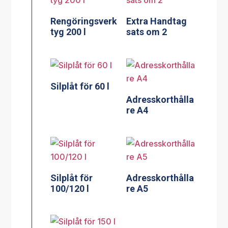
Rengöringsverk
Extra Handtag
tyg 200 l
sats om 2
Silplåt för 60 l
Adresskorthålla
re A4
Silplåt för
Adresskorthålla
100/120 l
re A5