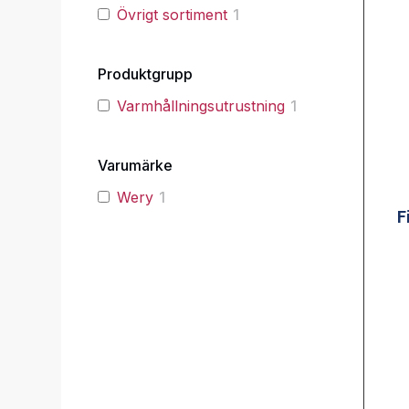
Övrigt sortiment
1
Produktgrupp
Varmhållningsutrustning
1
Varumärke
Wery
1
F