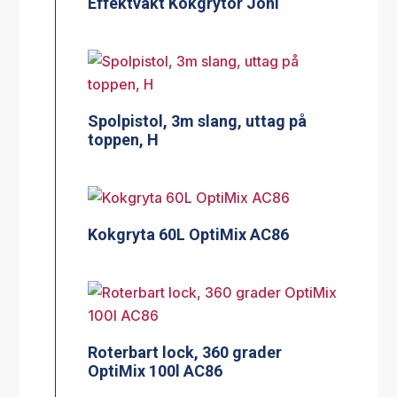
Effektvakt Kokgrytor Jöni
Spolpistol, 3m slang, uttag på
toppen, H
Kokgryta 60L OptiMix AC86
Roterbart lock, 360 grader
OptiMix 100l AC86