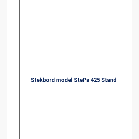
Stekbord model StePa 675 Stand
Rengöringsverktyg 200 l
Extra Handtag sats om 2