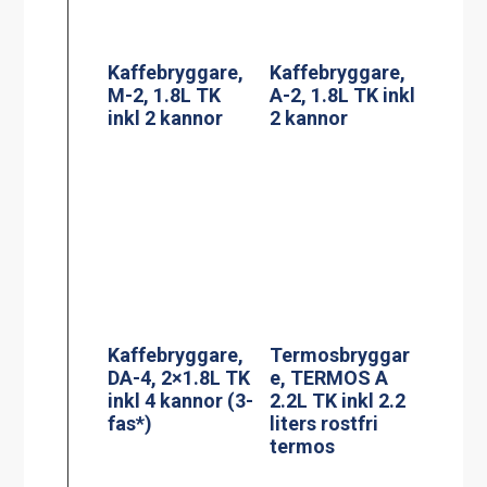
inkl 4 kannor (3-
2.2L TK inkl 2.2
fas*)
liters rostfri
termos
Adresskorthålla
Termosbryggar
re A6
e, MEGA GOLD
M, 2.5L TK inkl
2.5 liters
serveringsstatio
n