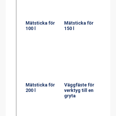
200 l
Väggfäste för
verktyg till en
gryta
Stödpelare till
60, 100, 150, 200
liters golvgryta
Stödpelare till
230x550mm
100 liters
bengryta
300×750 mm