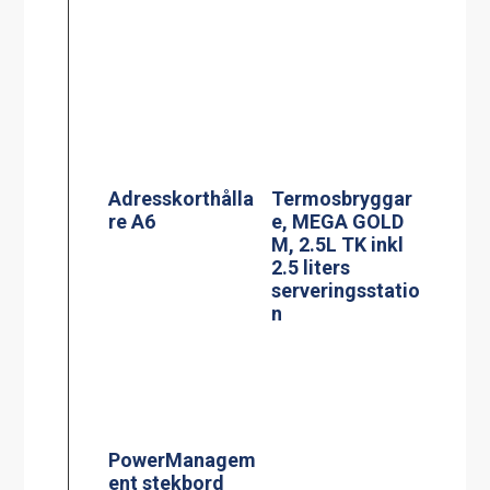
PowerManagem
ent stekbord
Jöni
Termosbryggar
e, TERMOS Ax2
2.2L TK inkl 2st
2.2 liters rostfri
termos &
vattenkopplings
kit