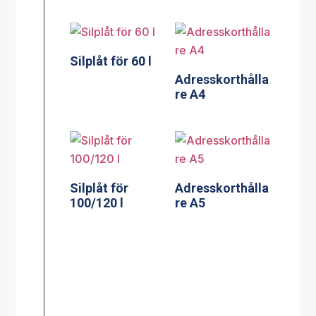
Silplåt för 60 l
Adresskorthålla
re A4
Silplåt för
Adresskorthålla
100/120 l
re A5
Silplåt för 150 l
Kassett till
kylplatta