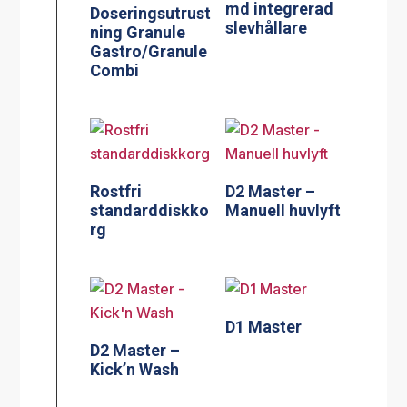
md integrerad
Doseringsutrust
slevhållare
ning Granule
Gastro/Granule
Combi
Rostfri
D2 Master –
standarddiskko
Manuell huvlyft
rg
D1 Master
D2 Master –
Kick’n Wash