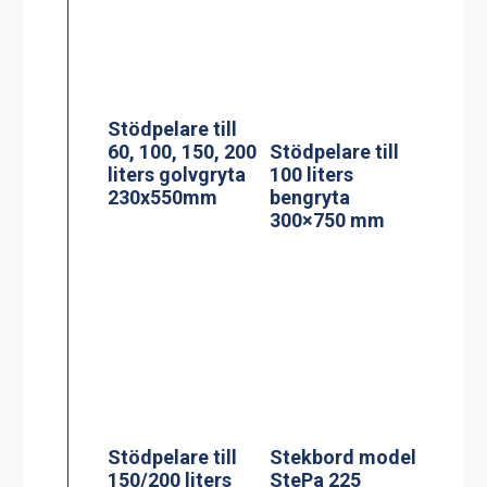
Stödpelare till
Stekbord model
150/200 liters
StePa 225
bengryta
Stand
160x950mm
Stekbord model
Stekbord model
StePa 425
StePa 675
Stand
Stand