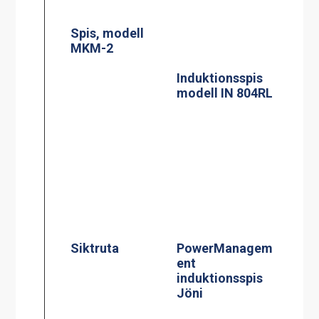
ent
induktionsspis
Jöni
Induktionsspis
Centralbroms
modell CtIS4
160mm Hjul