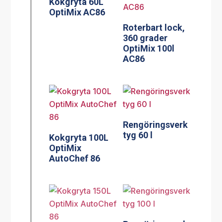
Kokgryta 60L
OptiMix AC86
Roterbart lock,
360 grader
OptiMix 100l
AC86
Rengöringsverk
tyg 60 l
Kokgryta 100L
OptiMix
AutoChef 86