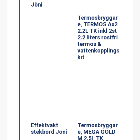
Effektvakt
Termosbryggar
stekbord Jöni
e, MEGA GOLD
M 2.5L TK
BLACK EDITION
Glaskeramisk
Termosbryggar
spis, modell KE-
e, MEGA GOLD
704AA
A, 2.5L TK inkl
2.5 liters
serveringsstatio
n