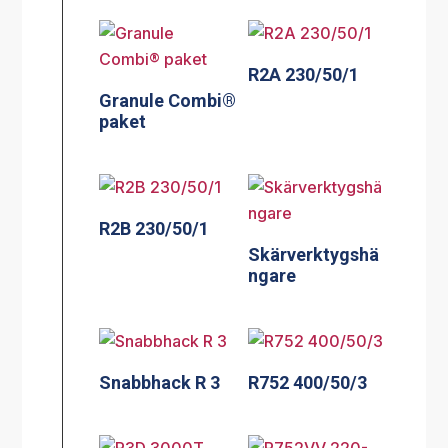
R2A 230/50/1
Granule Combi®
paket
R2B 230/50/1
Skärverktygshä
ngare
Snabbhack R 3
R752 400/50/3