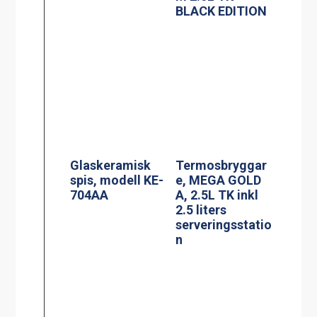
Spis, modell
MKM-2
Induktionsspis
modell IN 804RL
Siktruta
PowerManagem