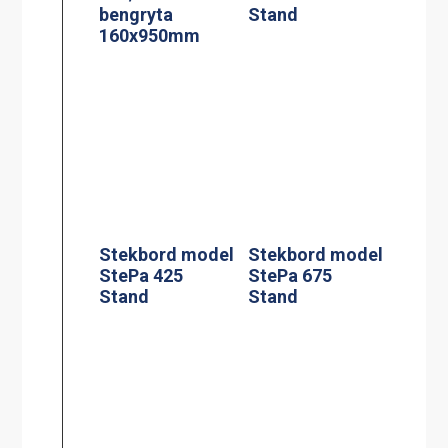
Kaffebryggare,
Kaffebryggare,
M-2, 1.8L TK
A-2, 1.8L TK inkl
inkl 2 kannor
2 kannor
Kaffebryggare,
Termosbryggar
DA-4, 2×1.8L TK
e, TERMOS A