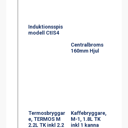
Termosbryggar
Kaffebryggare,
e, TERMOS M
M-1, 1.8L TK
2.2L TK inkl 2.2
inkl 1 kanna
liters rostfri
termos
Kaffebryggare,
Kaffebryggare,
M-2, 1.8L TK
A-2, 1.8L TK inkl
inkl 2 kannor
2 kannor