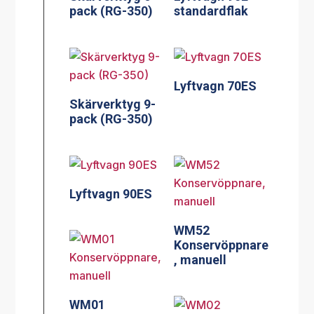
pack (RG-350)
standardflak
Lyftvagn 70ES
Skärverktyg 9-
pack (RG-350)
Lyftvagn 90ES
WM52
Konservöppnare
, manuell
WM01