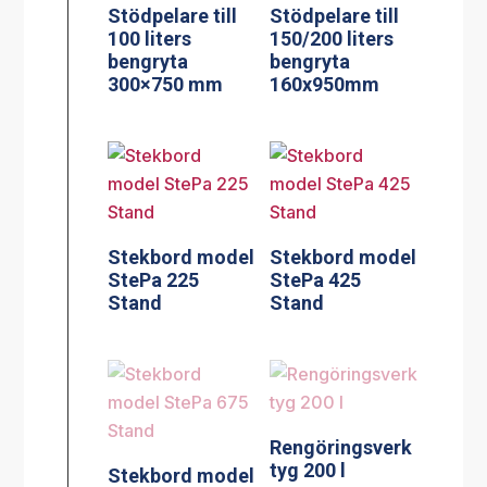
Stödpelare till
Stödpelare till
100 liters
150/200 liters
bengryta
bengryta
300×750 mm
160x950mm
Stekbord model
Stekbord model
StePa 225
StePa 425
Stand
Stand
Rengöringsverk
tyg 200 l
Stekbord model