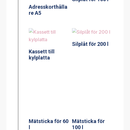
Adresskorthålla
re A5
Silplåt för 200 l
Kassett till
kylplatta
Mätsticka för 60
Mätsticka för
l
100 l