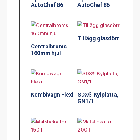
AutoChef 86
AutoChef 86
Tillägg glasdörr
Centralbroms
160mm hjul
Kombivagn Flexi
SDX® Kylplatta,
GN1/1