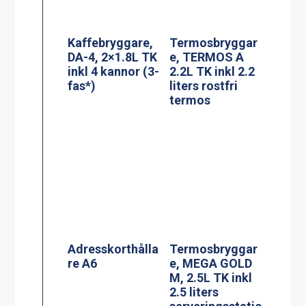
Adresskorthålla
Termosbryggar
re A6
e, MEGA GOLD
M, 2.5L TK inkl
2.5 liters
serveringsstatio
n
PowerManagem
Termosbryggar
ent stekbord
e, TERMOS Ax2
Jöni
2.2L TK inkl 2st