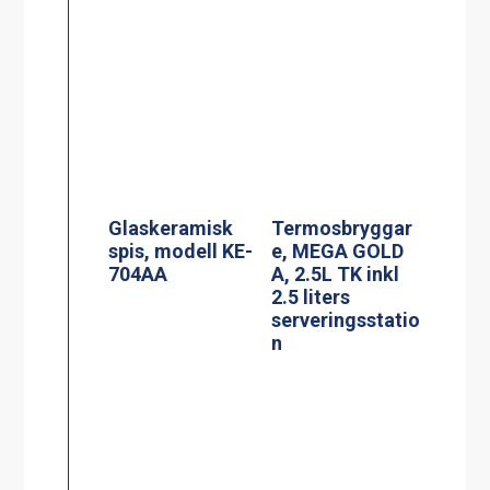
Glaskeramisk
spis, modell KE-
704AA
Termosbryggar
e, MEGA GOLD
A, 2.5L TK inkl
2.5 liters
serveringsstatio
n
Spis, modell
Induktionsspis
MKM-2
modell IN 804RL