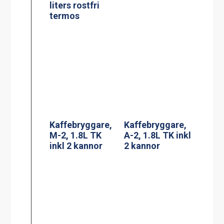
Kaffebryggare,
Termosbryggar
DA-4, 2×1.8L TK
e, TERMOS A
inkl 4 kannor (3-
2.2L TK inkl 2.2
fas*)
liters rostfri
termos