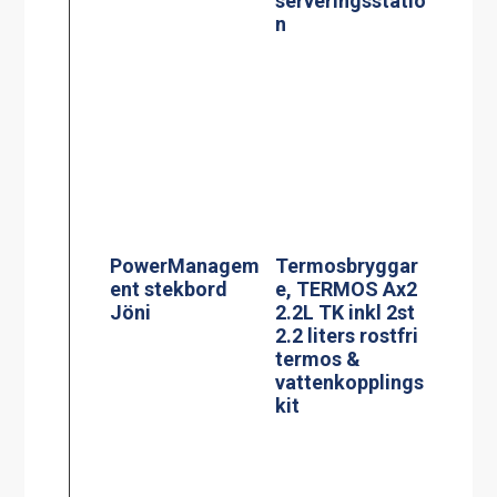
2.2 liters rostfri
termos &
vattenkopplings
kit
Effektvakt
stekbord Jöni
Termosbryggar
e, MEGA GOLD
M 2.5L TK
BLACK EDITION