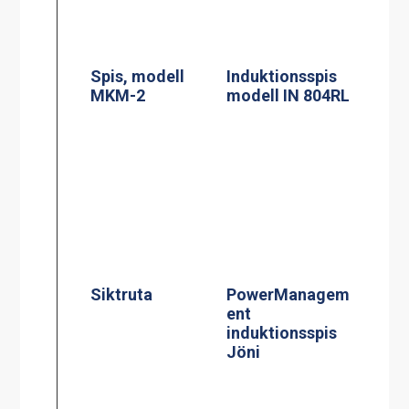
Siktruta
PowerManagem
ent
induktionsspis
Induktionsspis
Jöni
modell CtIS4
Centralbroms
160mm Hjul