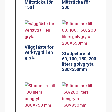
Mätsticka för
Mätsticka för
150 l
200 l
Väggfäste för
verktyg till en
Stödpelare till
gryta
60, 100, 150, 200
liters golvgryta
230x550mm