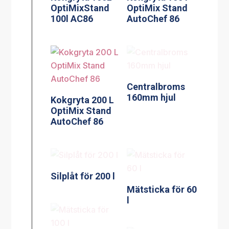
OptiMixStand
OptiMix Stand
100l AC86
AutoChef 86
Centralbroms
160mm hjul
Kokgryta 200 L
OptiMix Stand
AutoChef 86
Silplåt för 200 l
Mätsticka för 60
l