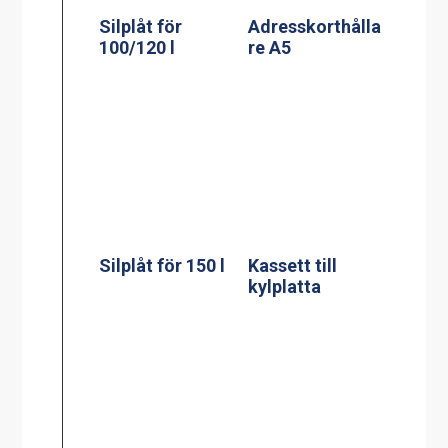
Adresskorthålla
re A6
Termosbryggar
e, MEGA GOLD
M, 2.5L TK inkl
2.5 liters
serveringsstatio
n