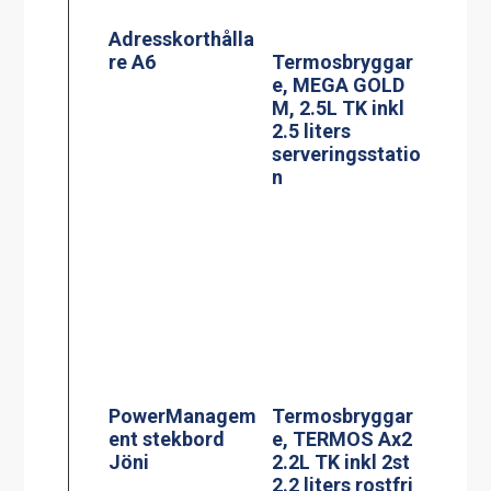
PowerManagem
Termosbryggar
ent stekbord
e, TERMOS Ax2
Jöni
2.2L TK inkl 2st
2.2 liters rostfri
termos &
vattenkopplings
kit
Effektvakt
Termosbryggar