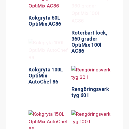
Kokgryta 60L
OptiMix AC86
Roterbart lock,
360 grader
OptiMix 100l
AC86
Kokgryta 100L
OptiMix
AutoChef 86
Rengöringsverk
tyg 60 l