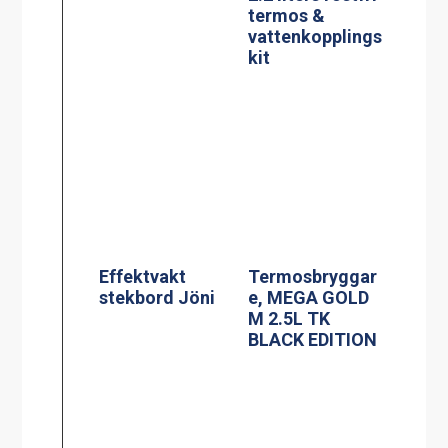
stekbord Jöni
e, MEGA GOLD
M 2.5L TK
BLACK EDITION
Glaskeramisk
spis, modell KE-
704AA
Termosbryggar
e, MEGA GOLD
A, 2.5L TK inkl
2.5 liters
serveringsstatio
n