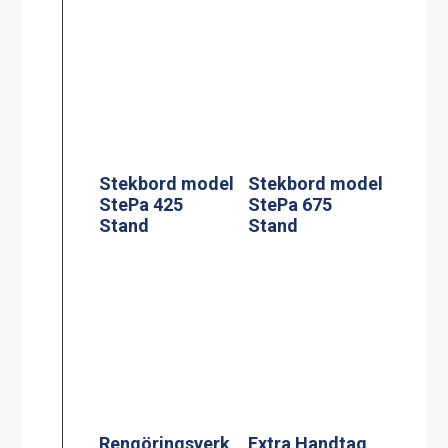
Stekbord model
Stekbord model
StePa 425
StePa 675
Stand
Stand
Rengöringsverk
Extra Handtag
tyg 200 l
sats om 2
Silplåt för 60 l
Adresskorthålla
re A4