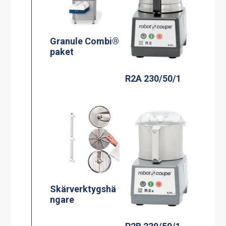
Granule Combi®
paket
R2A 230/50/1
Skärverktygshä
ngare