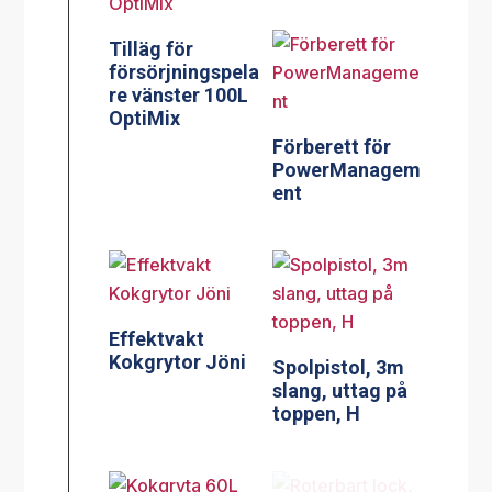
Tilläg för
försörjningspela
re vänster 100L
OptiMix
Förberett för
PowerManagem
ent
Effektvakt
Kokgrytor Jöni
Spolpistol, 3m
slang, uttag på
toppen, H