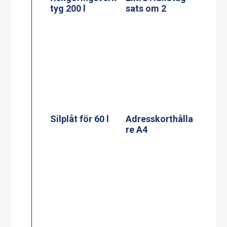
Silplåt för
Adresskorthålla
100/120 l
re A5
Silplåt för 150 l
Kassett till
kylplatta