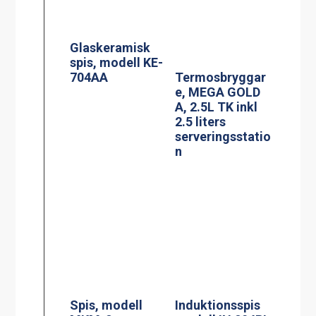
Spis, modell
Induktionsspis
MKM-2
modell IN 804RL
Siktruta
PowerManagem
ent
induktionsspis
Jöni