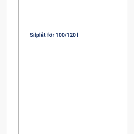
Silplåt för 150 l
Kassett till kylplatta
Silplåt för 200 l
Mätsticka för 60 l