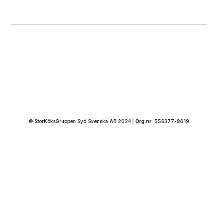
© StorKöksGruppen Syd Svenska AB 2024 |
Org.nr:
556377-9619