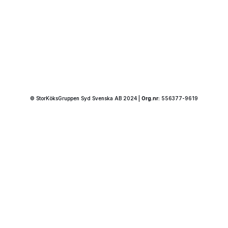
© StorKöksGruppen Syd Svenska AB 2024 |
Org.nr:
556377-9619