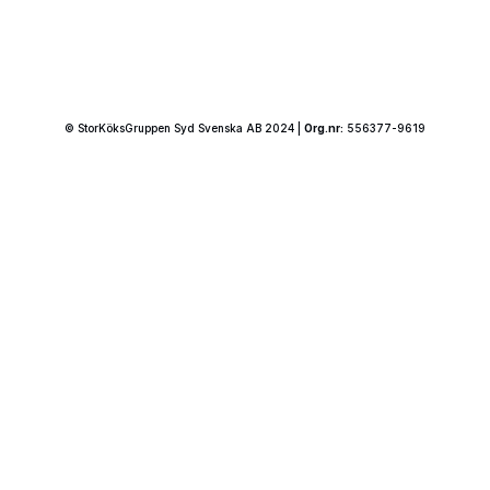
© StorKöksGruppen Syd Svenska AB 2024 |
Org.nr:
556377-9619