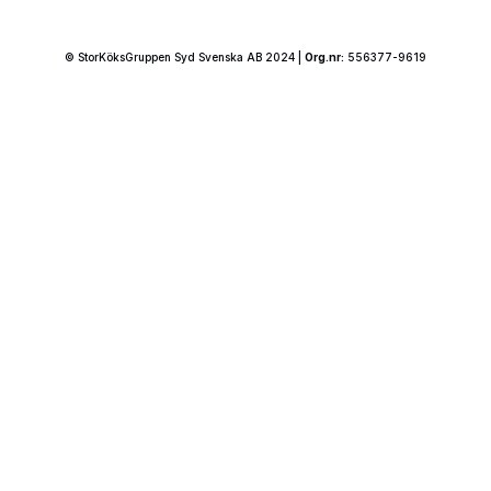
© StorKöksGruppen Syd Svenska AB 2024 |
Org.nr:
556377-9619