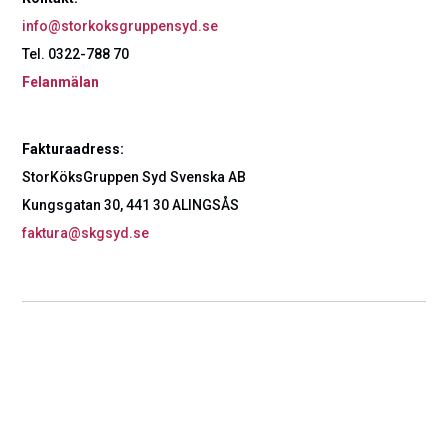
info@storkoksgruppensyd.se
Tel. 0322-788 70
Felanmälan
Fakturaadress:
StorKöksGruppen Syd Svenska AB
Kungsgatan 30, 441 30 ALINGSÅS
faktura@skgsyd.se