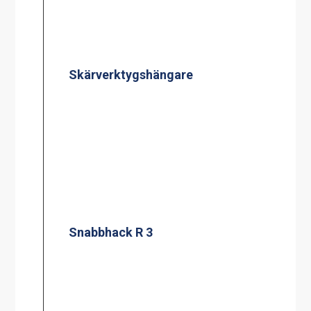
Skärverktygshängare
Snabbhack R 3