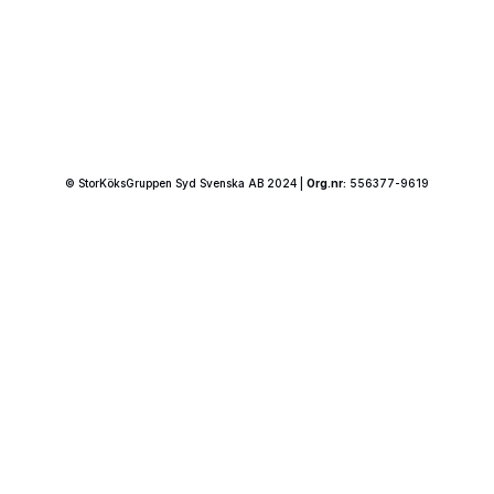
© StorKöksGruppen Syd Svenska AB 2024 |
Org.nr:
556377-9619